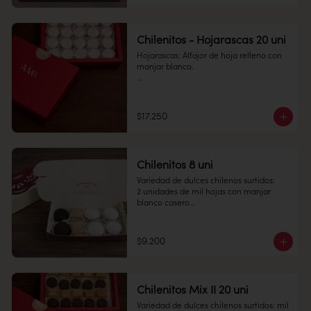
Conservación: Mantener sellado en un 
lugar fresco y seco , entre 10-18 °C, 65% 
humedad.

Chilenitos - Hojarascas 20 uni
Duración: 30 días.
Hojarascas: Alfajor de hoja relleno con 
manjar blanco.

Cantidad: 20 unidades

Conservación: Mantener sellado en un 
$17.250
lugar fresco y seco , entre 10-18 °C, 65% 
humedad.

Duración: 10 días.
Chilenitos 8 uni
Variedad de dulces chilenos surtidos: 

2 unidades de mil hojas con manjar 
blanco casero

2 unidades de empolvados con manjar 
blanco en el medio

2 unidades de alfajor con chocolate fino 
$9.200
relleno con masa de almendra y manjar 
blanco

2 unidades de alfajor de hojarasca 
relleno con manjar blanco casero.

Chilenitos Mix II 20 uni
Conservación: Mantener sellado en un 
Variedad de dulces chilenos surtidos: mil 