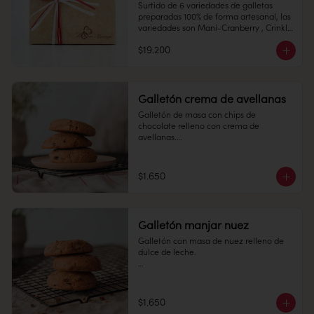
Surtido de 6 variedades de galletas  
Duración: 15 días.
preparadas 100% de forma artesanal, las 
variedades son Maní-Cranberry , Crinkle 
Conservación: Mantener sellado en un 
de Chocolate, Mini Alfajores, Almendras, 
lugar fresco y seco , entre 10-18 °C, 65% 
$19.200
Toffe y Avena Chips.

humedad.

Galletón crema de avellanas
Galletón de masa con chips de 
Duración: 10 días.
chocolate relleno con crema de 
avellanas.

Conservación: Mantener sellado en un 
lugar fresco y seco , entre 10-18 °C, 65% 
humedad.

$1.650
Duración: 15 días.
Galletón manjar nuez
Galletón con masa de nuez relleno de 
dulce de leche.

1 unidad

$1.650