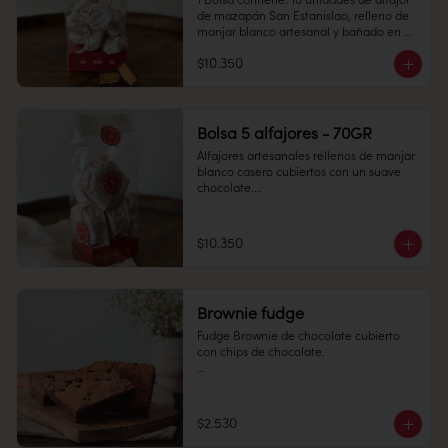
1 Bolsa contiene: 10 unidades de alfajor 
de mazapán San Estanislao, relleno de 
manjar blanco artesanal y bañado en 
chocolate bitter.

$10.350
Conservación: Mantener sellado en un 
lugar fresco y seco , entre 10-18 °C, 65% 
humedad.

Duración: 30 días.
Bolsa 5 alfajores - 70GR
Alfajores artesanales rellenos de manjar 
blanco casero cubiertos con un suave 
chocolate.

Perfectos para regalar y disfrutar.

Conservación: Mantener refrigeradas 
$10.350
entre 4°C y 10°C

Vida útil: 30 dias
Brownie fudge
Fudge Brownie de chocolate cubierto 
con chips de chocolate. 

$2.530