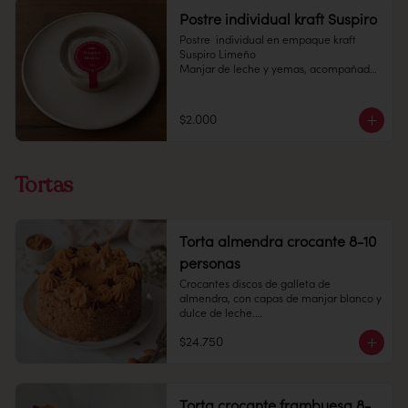
Postre individual kraft Suspiro
Postre  individual en empaque kraft 
Suspiro Limeño

Manjar de leche y yemas, acompañado 
de merengue italiano con toques de 
canela en polvo.

$2.000
Pote 145 cc.

Conservación: Mantener congelado a 
-18 °C. Duracion: 6 meses 

Tortas
Refrigerado : 7 Dias
Torta almendra crocante 8-10
personas
Crocantes discos de galleta de 
almendra, con capas de manjar blanco y 
dulce de leche.

$24.750
8 -10 personas 

Alto: 8 cm, Diámetro: 14 cm

Peso: 1.505 gr

Congelado: Mantener a -18 °C. 
Torta crocante frambuesa 8-