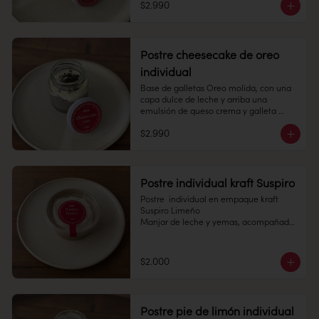
$2.990
Refrigerado: Mantener entre 3-5 °c. 
Pote 145 cc.

Duración: 10 días refrigerada.
Conservación: Mantener congelado a 
-18 °C. 

Duración congelado: 6 meses
Postre cheesecake de oreo
individual
Base de galletas Oreo molida, con una 
capa dulce de leche y arriba una 
emulsión de queso crema y galleta 
Oreo, con migas de la misma galleta 
$2.990
encima.	

Pote 145cc

Conservación: Mantener congelado a 
Postre individual kraft Suspiro
-18 °C.

Postre  individual en empaque kraft 
Duración congelado: 6 meses
Suspiro Limeño

Manjar de leche y yemas, acompañado 
de merengue italiano con toques de 
canela en polvo.

$2.000
Pote 145 cc.

Conservación: Mantener congelado a 
-18 °C. Duracion: 6 meses 

Postre pie de limón individual
Refrigerado : 7 Dias