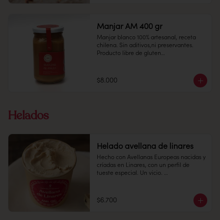
Alto: 2 cms, Diámetro: 7 cms

Manjar AM 400 gr
Manjar blanco 100% artesanal, receta 
chilena. Sin aditivos,ni preservantes.

1 unidad

Producto libre de gluten

Peso: 50 gr

Recomendación: Mantener en un lugar 
fresco y seco (20º) y 65% humedad.

$8.000
Vida útil: Tiene una duración de 30 días 
Alto: 2 cms, Diámetro: 7 cms

desde la fecha de elaboración, después 
de abierto prefiera consumir dentro de 
Helados
15 día
Peso: 50 gr

Helado avellana de linares
Hecho con Avellanas Europeas nacidas y 
Conservación: Mantener sellado en un 
críadas en Linares, con un perfil de 
lugar fresco y seco , entre 10-18 °C, 65% 
tueste especial. Un vicio. 

humedad.

Pote 16 oz

$6.700
Conservación: Mantener congelado a 
-18 °C.
