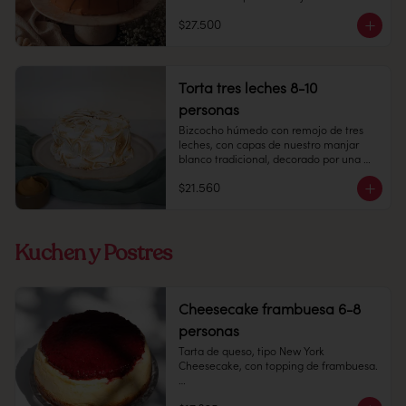
Duración: 10 días refrigerada.
8-10 personas

$27.500
Alto: 5 cm, Diámetro 15 cm

Refrigerado: Mantener entre 3-5 °C. 
Duración: 10 días refrigerada.

Alérgenos: sin gluten (no certificada)
Torta tres leches 8-10
personas
Bizcocho húmedo con remojo de tres 
leches, con capas de nuestro manjar 
blanco tradicional, decorado por una 
capa de merengue italiano.

$21.560
8-10 personas.

Peso: 1.100 grs.

Kuchen y Postres
Producto congelado: mantener a -18 °c. 
Duración: 6 meses. Una vez 
Cheesecake frambuesa 6-8
descongelado mantener refrigerado. 
personas
sacar a temperatura ambiente 30 
minutos antes de consumir.

Tarta de queso, tipo New York 
Cheesecake, con topping de frambuesa.

Refrigerado: Mantener entre 3-5 °c. 
Duración: 10 días refrigerada.
6-8 personas
