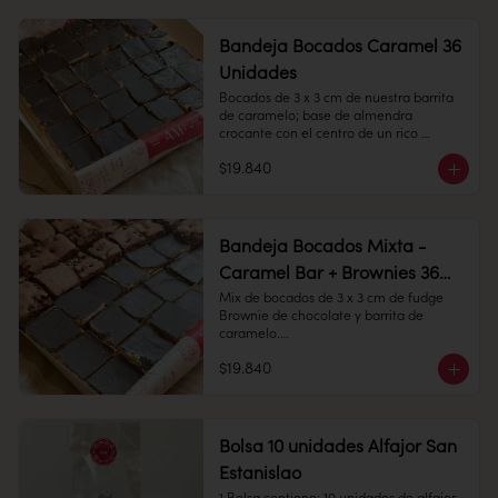
Conservación: Mantener sellado en un 
Conservación: Mantener sellado en un 
lugar fresco y seco , entre 10-18 °C, 65% 
lugar fresco y seco , entre 10-18 °C, 65% 
humedad.

humedad.
Bandeja Bocados Caramel 36
Unidades
Bocados de 3 x 3 cm de nuestra barrita 
Duración: 10 días.
de caramelo; base de almendra 
crocante con el centro de un rico 
caramelo, cubierto con chocolate 
$19.840
amargo.

36 Unidades

Conservación: Mantener sellado en un 
Bandeja Bocados Mixta -
lugar fresco y seco , entre 10-18 °C, 65% 
Caramel Bar + Brownies 36
humedad.
Unidades
Mix de bocados de 3 x 3 cm de fudge 
Brownie de chocolate y barrita de 
caramelo.

$19.840
36 unidades

Conservación: Mantener sellado en un 
lugar fresco y seco , entre 10-18 °C, 65% 
humedad.
Bolsa 10 unidades Alfajor San
Estanislao