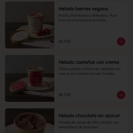
Alérgenos: No contiene gluten.
Duración: 10 días.
Helado berries vegano
Conservación: Mantener sellado en un 
Frutilla, frambuesa y arándano. Pura 
lugar fresco y seco , entre 10-18 °C, 65% 
fruta en una textura increíble. 

humedad.

Pote 16 oz

Conservación: Mantener congelado a 
$6.700
-18 °C.

Alérgenos: Apto para intolerantes a la 
Duración: 10 días.
lactosa, veganos y no contiene gluten.
Helado castañas con crema
Clásico postre chileno de castañas con 
crema, en nuestro formato helado. 

Pote 16 oz

Conservación: Mantener congelado a 
$6.700
-18 °C.
Helado chocolate sin azúcar
Helado de cacao de alta calidad, con 
reemplazos de azúcares.
