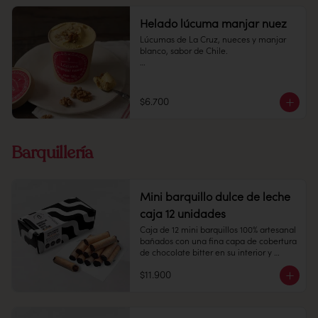
Helado lúcuma manjar nuez
Lúcumas de La Cruz, nueces y manjar 
blanco, sabor de Chile.

Pote 16 oz

Conservación: Mantener congelado a 
$6.700
-18 °C.
Barquillería
Mini barquillo dulce de leche
caja 12 unidades
Caja de 12 mini barquillos 100% artesanal 
bañados con una fina capa de cobertura 
de chocolate bitter en su interior y 
relleno de dulce de leche caramelizado.

$11.900
Contiene gluten, soya y leche.

Elaborado en líneas que también 
procesan huevo, almendra y nueces.
