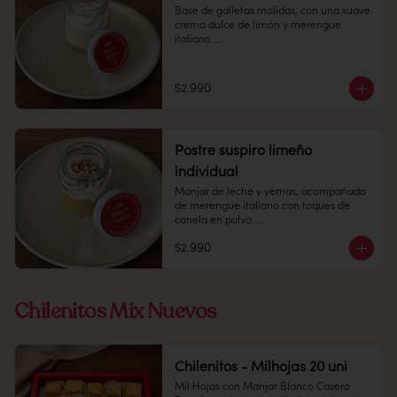
Base de galletas molidas, con una suave 
crema dulce de limón y merengue 
italiano.

Pote 

145cc

$2.990
Conservación: Mantener congelado a 
-18 °C. Duración congelado: 6 meses
Postre suspiro limeño
individual
Manjar de leche y yemas, acompañado 
de merengue italiano con toques de 
canela en polvo. 

$2.990
Pote 145 cc.

Conservación: Mantener congelado a 
-18 °C. Duracion: 6 meses
Chilenitos Mix Nuevos
Chilenitos - Milhojas 20 uni
Mil Hojas con Manjar Blanco Casero
