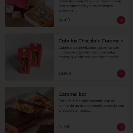
Dulce tradicional chileno. Cuadritos en 
base a almendra y manjar blanco 
Conservación: Mantener sellado en un 
artesanal.

lugar fresco y seco , entre 10-18 °C, 65% 
humedad.

$4.100
Cantidad: 4 unidades

Conservación: Mantener sellado en un 
lugar fresco y seco , entre 10-18 °C, 65% 
humedad.

Cabritas Chocolate Caramelo
Duración: 10 días.
Duración: 15 días.
Cabritas caramelizadas cubiertas con 
una suave capa de chocolate belga 
amber, que ofrecen una combinación 
irresistible de crocancia y dulzor en cada 
bocado.

$9.900
180 grs.

Conservación:

Mantener en un lugar fresco y seco (20º) 
y 65% humedad.

Caramel bar
Duración:

Base de almendra crocante con el 
1 MES
centro de un rico caramelo, cubierto con 
chocolate amargo.

$2.530