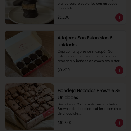
con manjar blanco. 

blanco casero cubiertos con un suave 
chocolate.

Perfecto para regalar y disfrutar.

$2.200
Empolvado: alfajor de bizcocho suave 
1 unidad - 70 grs

con manjar blanco en su interior, 
espolvoreado de azúcar flor.

Conservación: Mantener refrigeradas 
entre 4°C y 10°C

Alfajores San Estanislao 8
Vida útil: 30 dias
unidades
Alfajor: alfajor de manzapán San 
Estanislao y manjar blanco, cubierto en 
Caja con alfajores de mazapán San 
chocolate bitter.

Estanislao, relleno de manjar blanco 
artesanal y bañado en chocolate bitter. 
Perfecta para regalar.

$9.200
Cantidad: 8 unidades

Conservación: Mantener sellado en un 
lugar fresco y seco , entre 10-18 °C, 65% 
humedad.

Bandeja Bocados Brownie 36
Cantidad: 50 unidades

Duración: 30 días.
Unidades
Bocados de 3 x 3 cm de nuestro fudge 
Brownie de chocolate cubierto con chips 
de chocolate.

$19.840
36 unidades.
