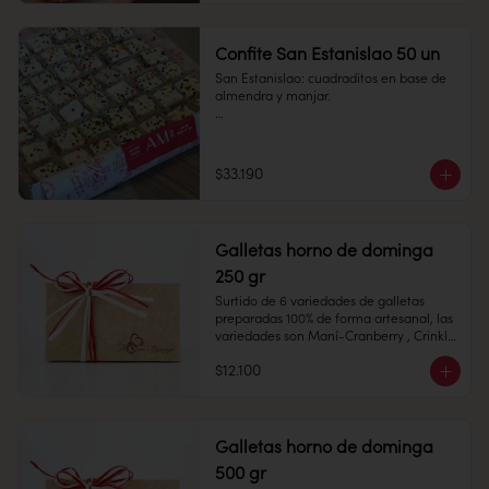
Confite San Estanislao 50 un
San Estanislao: cuadraditos en base de 
almendra y manjar.

1 unidad

Cantidad: 50 unidades

Conservación: Mantener sellado en un 
$33.190
lugar fresco y seco , entre 10-18 °C, 65% 
humedad.

Duración: 10 días.
Medidas:  7 x 7 cms,  Alto: 2 cms 

Galletas horno de dominga
250 gr
Surtido de 6 variedades de galletas  
preparadas 100% de forma artesanal, las 
Peso: 85 gr

variedades son Maní-Cranberry , Crinkle 
de Chocolate, Mini Alfajores, Almendras, 
$12.100
Toffe y Avena Chips.

Conservación: Mantener sellado en un 
Galletas horno de dominga
lugar fresco y seco , entre 10-18 °C, 65% 
500 gr
humedad.
