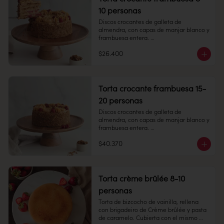
Duración: 45 días. Una vez 
10 personas
descongelado mantener refrigerado.

Refrigerado: Mantener entre 3-5 °C. 
Discos crocantes de galleta de 
Duración: 10 días refrigerada.
almendra, con capas de manjar blanco y 
frambuesa entera. 

$26.400
8-10 personas

Alto 8 cm, Diámetro: 14 cm

Torta crocante frambuesa 15-
Peso: 1.505 gr

20 personas
Discos crocantes de galleta de 
almendra, con capas de manjar blanco y 
Producto congelado: mantener a -18 °c. 
frambuesa entera. 

Duración: 6 meses. Una vez 
descongelado mantener refrigerado. 
$40.370
15 -20 personas

sacar a temperatura ambiente 30 
minutos antes de consumir.

Alto: 8 cm, Diámetro: 22 cm

Refrigerado: Mantener entre 3-5 °c. 
Torta crème brûlée 8-10
Duración: 10 días refrigerada.
personas
Peso: 1.505 gr

Torta de bizcocho de vainilla, rellena 
con brigadeiro de Crème brûlée y pasta 
Congelado: Mantener a -18 °C. 
de caramelo. Cubierta con el mismo 