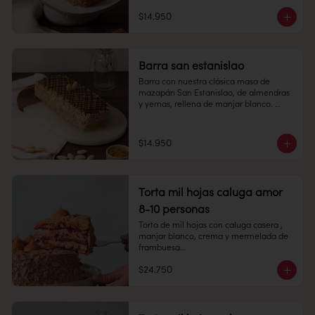
6 personas

Duración: 10 días refrigerada.
$14.950
Largo: 20 cm, Ancho: 7 cm

Peso: 753 gr

Barra san estanislao
Congelado: Mantener a -18 °C. 
Duración: 6 meses. Una vez 
Barra con nuestra clásica masa de 
descongelado mantener refrigerado.

mazapán San Estanislao, de almendras 
y yemas, rellena de manjar blanco. 

Refrigerado: Mantener entre 3-5 °C. 
Largo: 20 cm, Ancho: 7 cm

Duración: 10 días refrigerada.
$14.950
Peso: 753 gr

Refrigerado: Mantener entre 3-5 °C. 
Duración: 10 días refrigerada.
Torta mil hojas caluga amor
8-10 personas
Torta de mil hojas con caluga casera , 
manjar blanco, crema y mermelada de 
frambuesa

$24.750
8-10 personas

Alto: 5 cm, Diámetro: 14 cm
