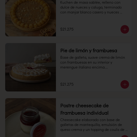
Kuchen de masa sablée, relleno con 
dulce de nueces y caluga, terminado 
Congelado: Mantener a -18 °C. 
con manjar blanco casero y nueces 
Duración: 6 meses. Una vez 
picadas.

descongelado mantener refrigerado.

10 personas

Refrigerado: Mantener entre 3-5 °C. 
$21.275
Duración: 10 días refrigerada.
Alto: 3 cm, Diámetro: 22 cm

Peso: 1.190 gr

Pie de limón y frambuesa
Refrigerado: Mantener entre 3-5 °C.  
Base de galleta, suave crema de limón 
Mantener en su empaque, sacar a 
con frambuesas en su interior y 
temperatura ambiente 30 minutos antes 
merengue italiano encima.

de consumir.

10 personas

Duración: 10 días refrigerada.
$21.275
Alto: 3 cm, Diámetro: 22 cm

Peso: 1.183 gr

Postre cheesecake de
Producto congelado: mantener a -18 °c. 
Frambuesa individual
Duración: 6 meses. Una vez 
Cheesecake elaborado con base de 
descongelado mantener refrigerado. 
galletas de mantequilla, emulsión de 
sacar a temperatura ambiente 30 
queso crema y un topping de coulis de 
minutos antes de consumir.

frambuesa 145 cc.
