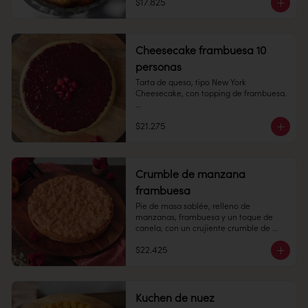
$17.825
Alto: 6 cm, Diámetro: 14 cm

Peso: 748 gr

Cheesecake frambuesa 10
Congelado: Mantener a -18 °C. 
personas
Duración: 6 meses. Una vez 
descongelado mantener refrigerado.

Tarta de queso, tipo New York 
Cheesecake, con topping de frambuesa.

Refrigerado: Mantener entre 3-5 °C. 
Duración: 10 días refrigerada.
8-10 personas

$21.275
Alto: 3 cm, Diámetro: 22 cm

Peso: 803 gr

Crumble de manzana
Congelado: Mantener a -18 °C. 
frambuesa
Duración: 6 meses. Una vez 
descongelado mantener refrigerado.

Pie de masa sablée, relleno de 
manzanas, frambuesa y un toque de 
Refrigerado: Mantener entre 3-5 °C. 
canela, con un crujiente crumble de 
Duración: 10 días refrigerada.
masa encima.

$22.425
10 personas

Alto: 3 cm, Diámetro: 22 cm

Kuchen de nuez
Peso: 1.183 gr
