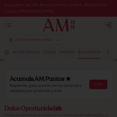
Descuento del 10% en tu primera compra! 🎉usando el
código PRIMERACOMPRA
Abrir menu de navegación
Login
¿Dónde quieres pedir?
Chilenitos Mix Nuevos
Dulces
Helados
Barquillería
Acumula
AM Puntos ★
Únete
Regístrate, gana puntos con tus compras y
canjealos por productos y más
Dulce Oportunidad🍰
Productos próximos a vencer o con defectos de fabricación, a