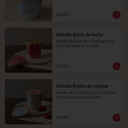
Pote 16 oz

Conservación: Mantener congelado a 
$6.700
-18 °C.

Alérgenos: Edulcorantes
Helado dulce de leche
Helado de Dulce de Leche Argentino, 
pura intensidad en su sabor

Pote 16 oz

Conservación: Mantener congelado a 
$6.700
-18 °C.

Alérgenos: no contiene gluten.
Helado frutilla sin azúcar
Helado de frutillas de Curicó y Crema, 
con reemplazos de azúcares.

Pote 16 oz

Conservación: Mantener congelado a 
$6.700
-18 °C.

Alérgenos: Edulcorantes