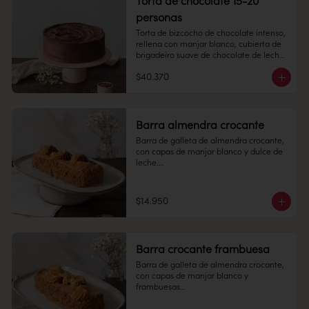
Torta de chocolate 15-20
personas
Congelado: Mantener a -18 °C. 
Duración: 6 meses. Una vez 
Torta de bizcocho de chocolate intenso, 
descongelado mantener refrigerado.

rellena con manjar blanco, cubierta de 
brigadeiro suave de chocolate de leche.

Refrigerado: Mantener entre 3-5 °C. 
Duración: 10 días refrigerada.
$40.370
15-20 personas

Alto: 7 cm, Diámetro 20 cm

Peso: 2.340 gr

Barra almendra crocante
Barra de galleta de almendra crocante, 
Congelado: Mantener a -18 °C. 
con capas de manjar blanco y dulce de 
Duración: 6 meses. Una vez 
leche.

descongelado mantener refrigerado.

6 personas

Refrigerado: Mantener entre 3-5 °C. 
Duración: 10 días refrigerada.
$14.950
Largo: 20 cm, Ancho: 7 cm

Peso: 753 gr

Barra crocante frambuesa
Congelado: Mantener a -18 °C. 
Barra de galleta de almendra crocante, 
Duración: 6 meses. Una vez 
con capas de manjar blanco y 
descongelado mantener refrigerado.

frambuesas

Refrigerado: Mantener entre 3-5 °C. 