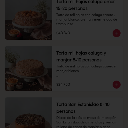
Torta mil hojas caluga amor
Peso: 858 gr

15-20 personas
Congelado: Mantener a -18 °C. 
Torta de mil hojas con caluga casera , 
Duración: 6 meses. Una vez 
manjar blanco, crema y mermelada de 
descongelado mantener refrigerado.

frambuesa

Refrigerado: Mantener entre 3-5 °C. 
$40.370
15-20 personas

Duración: 10 días refrigerada.
Alto: 6 cm, Diámetro: 22 cm

Peso: 2.280 gr

Torta mil hojas caluga y
manjar 8-10 personas
Congelado: Mantener a -18 °C. 
Duración: 6 meses. Una vez 
Torta de mil hojas con caluga casera y 
descongelado mantener refrigerado.

manjar blanco.

Refrigerado: Mantener entre 3-5 °C. 
8-10 personas

Duración: 10 días refrigerada.
$24.750
Alto: 5 cm, Diámetro: 14 cm

Peso: 976 gr

Torta San Estanislao 8- 10
Congelado: Mantener a -18 °C. 
personas
Duración: 6 meses. Una vez 
descongelado mantener refrigerado.

Discos de la clásica masa de mazapán 
San Estanislao, de almendras y yemas, 
Refrigerado: Mantener entre 3-5 °C. 
rellena de capas de manjar blanco.  
