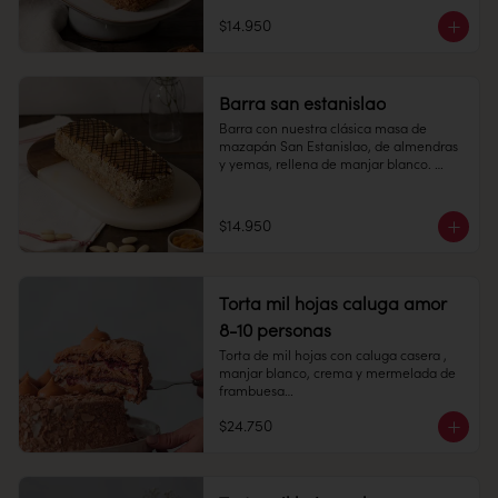
6 personas

Duración: 10 días refrigerada.
$14.950
Largo: 20 cm, Ancho: 7 cm

Peso: 753 gr

Barra san estanislao
Congelado: Mantener a -18 °C. 
Duración: 6 meses. Una vez 
Barra con nuestra clásica masa de 
descongelado mantener refrigerado.

mazapán San Estanislao, de almendras 
y yemas, rellena de manjar blanco. 

Refrigerado: Mantener entre 3-5 °C. 
Largo: 20 cm, Ancho: 7 cm

Duración: 10 días refrigerada.
$14.950
Peso: 753 gr

Refrigerado: Mantener entre 3-5 °C. 
Duración: 10 días refrigerada.
Torta mil hojas caluga amor
8-10 personas
Torta de mil hojas con caluga casera , 
manjar blanco, crema y mermelada de 
frambuesa

$24.750
8-10 personas

Alto: 5 cm, Diámetro: 14 cm
