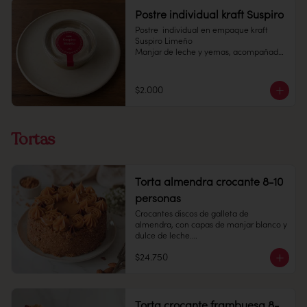
Postre individual kraft Suspiro
Postre  individual en empaque kraft 
Suspiro Limeño

Manjar de leche y yemas, acompañado 
de merengue italiano con toques de 
canela en polvo.

$2.000
Pote 145 cc.

Conservación: Mantener congelado a 
-18 °C. Duracion: 6 meses 

Tortas
Refrigerado : 7 Dias
Torta almendra crocante 8-10
personas
Crocantes discos de galleta de 
almendra, con capas de manjar blanco y 
dulce de leche.

$24.750
8 -10 personas 

Alto: 8 cm, Diámetro: 14 cm

Peso: 1.505 gr

Congelado: Mantener a -18 °C. 
Torta crocante frambuesa 8-