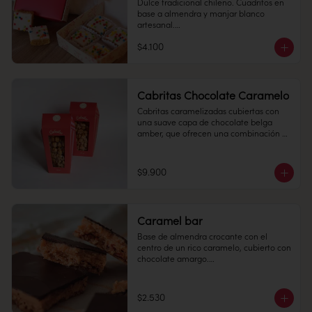
Dulce tradicional chileno. Cuadritos en 
base a almendra y manjar blanco 
Conservación: Mantener sellado en un 
artesanal.

lugar fresco y seco , entre 10-18 °C, 65% 
humedad.

$4.100
Cantidad: 4 unidades

Conservación: Mantener sellado en un 
lugar fresco y seco , entre 10-18 °C, 65% 
humedad.

Cabritas Chocolate Caramelo
Duración: 10 días.
Duración: 15 días.
Cabritas caramelizadas cubiertas con 
una suave capa de chocolate belga 
amber, que ofrecen una combinación 
irresistible de crocancia y dulzor en cada 
bocado.

$9.900
180 grs.

Conservación:

Mantener en un lugar fresco y seco (20º) 
y 65% humedad.

Caramel bar
Duración:

Base de almendra crocante con el 
1 MES
centro de un rico caramelo, cubierto con 
chocolate amargo.

$2.530