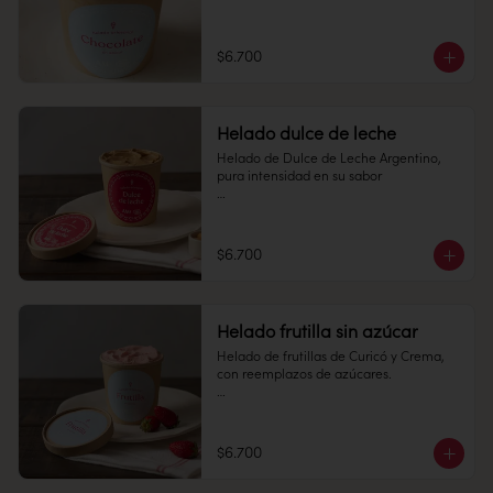
Pote 16 oz

Conservación: Mantener congelado a 
$6.700
-18 °C.

Alérgenos: Edulcorantes
Helado dulce de leche
Helado de Dulce de Leche Argentino, 
pura intensidad en su sabor

Pote 16 oz

Conservación: Mantener congelado a 
$6.700
-18 °C.

Alérgenos: no contiene gluten.
Helado frutilla sin azúcar
Helado de frutillas de Curicó y Crema, 
con reemplazos de azúcares.

Pote 16 oz

Conservación: Mantener congelado a 
$6.700
-18 °C.

Alérgenos: Edulcorantes