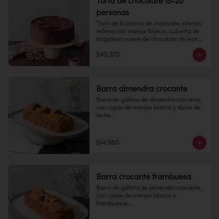
Torta de chocolate 15-20
personas
Congelado: Mantener a -18 °C. 
Duración: 6 meses. Una vez 
Torta de bizcocho de chocolate intenso, 
descongelado mantener refrigerado.

rellena con manjar blanco, cubierta de 
brigadeiro suave de chocolate de leche.

Refrigerado: Mantener entre 3-5 °C. 
Duración: 10 días refrigerada.
$40.370
15-20 personas

Alto: 7 cm, Diámetro 20 cm

Peso: 2.340 gr

Barra almendra crocante
Barra de galleta de almendra crocante, 
Congelado: Mantener a -18 °C. 
con capas de manjar blanco y dulce de 
Duración: 6 meses. Una vez 
leche.

descongelado mantener refrigerado.

6 personas

Refrigerado: Mantener entre 3-5 °C. 
Duración: 10 días refrigerada.
$14.950
Largo: 20 cm, Ancho: 7 cm

Peso: 753 gr

Barra crocante frambuesa
Congelado: Mantener a -18 °C. 
Barra de galleta de almendra crocante, 
Duración: 6 meses. Una vez 
con capas de manjar blanco y 
descongelado mantener refrigerado.

frambuesas

Refrigerado: Mantener entre 3-5 °C. 