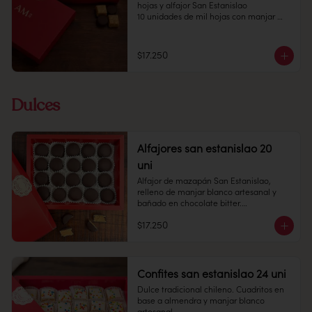
lugar fresco y seco, entre 10 y 18 °C, con 
hojas y alfajor San Estanislao 

65% de humedad.

10 unidades de mil hojas con manjar 
Duración: 10 días
blanco casero

10 unidades de alfajor con chocolate 
fino relleno con masa de almendra y 
$17.250
manjar blanco

Conservación: Mantener sellado en un 
lugar fresco y seco, entre 10 y 18 °C, con 
Dulces
65% de humedad.

Duración: 10 días
Alfajores san estanislao 20
uni
Alfajor de mazapán San Estanislao, 
relleno de manjar blanco artesanal y 
bañado en chocolate bitter.

$17.250
Cantidad: 20 unidades

Conservación: Mantener sellado en un 
lugar fresco y seco , entre 10-18 °C, 65% 
humedad.

Duración: 30 días.
Confites san estanislao 24 uni
Dulce tradicional chileno. Cuadritos en 
base a almendra y manjar blanco 