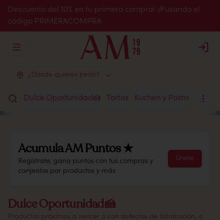
Descuento del 10% en tu primera compra! 🎉usando el
código PRIMERACOMPRA
Abrir menu de navegación
Login
¿Dónde quieres pedir?
Dulce Oportunidad🍰
Tortas
Kuchen y Postres
Chile
Acumula
AM Puntos ★
Únete
Regístrate, gana puntos con tus compras y
canjealos por productos y más
Dulce Oportunidad🍰
Productos próximos a vencer o con defectos de fabricación, a