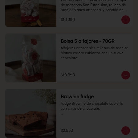
1 Bolsa contiene: 10 unidades de alfajor 
de mazapán San Estanislao, relleno de 
manjar blanco artesanal y bañado en 
chocolate bitter.

$10.350
Conservación: Mantener sellado en un 
lugar fresco y seco , entre 10-18 °C, 65% 
humedad.

Duración: 30 días.
Bolsa 5 alfajores - 70GR
Alfajores artesanales rellenos de manjar 
blanco casero cubiertos con un suave 
chocolate.

Perfectos para regalar y disfrutar.

Conservación: Mantener refrigeradas 
$10.350
entre 4°C y 10°C

Vida útil: 30 dias
Brownie fudge
Fudge Brownie de chocolate cubierto 
con chips de chocolate. 

$2.530