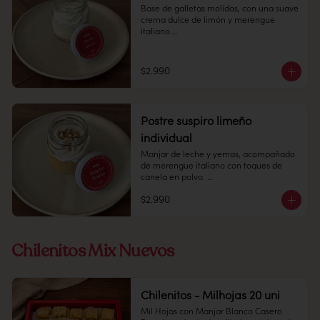
Base de galletas molidas, con una suave 
crema dulce de limón y merengue 
italiano.

Pote 

145cc

$2.990
Conservación: Mantener congelado a 
-18 °C. Duración congelado: 6 meses
Postre suspiro limeño
individual
Manjar de leche y yemas, acompañado 
de merengue italiano con toques de 
canela en polvo. 

$2.990
Pote 145 cc.

Conservación: Mantener congelado a 
-18 °C. Duracion: 6 meses
Chilenitos Mix Nuevos
Chilenitos - Milhojas 20 uni
Mil Hojas con Manjar Blanco Casero
