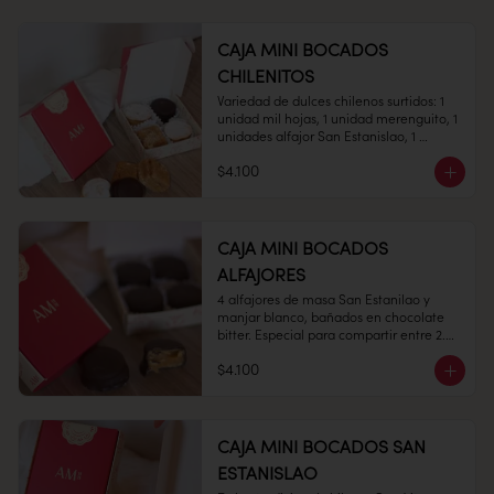
CAJA MINI BOCADOS
CHILENITOS
Variedad de dulces chilenos surtidos: 1 
1 unidad

unidad mil hojas, 1 unidad merenguito, 1 
unidades alfajor San Estanislao, 1 
unidades Alfajor Hojarasca todo con 
$4.100
nuestro clásico manjar blanco.

Conservación: Mantener sellado en un 
Medidas:  7 x 7 cms,  Alto: 2 cms 

lugar fresco y seco , entre 10-18 °C, 65% 
humedad.

CAJA MINI BOCADOS
Duración: 10 días.
ALFAJORES
4 alfajores de masa San Estanilao y 
Peso: 100 gr

manjar blanco, bañados en chocolate 
bitter. Especial para compartir entre 2.

$4.100
Conservación: Mantenga cerrado en un 
ambiente fresco y seco, humedad 65% y 
temperatura entre 10- 20°C.

Vida útil: Prefiera consumo dentro de 30 
CAJA MINI BOCADOS SAN
días.
ESTANISLAO