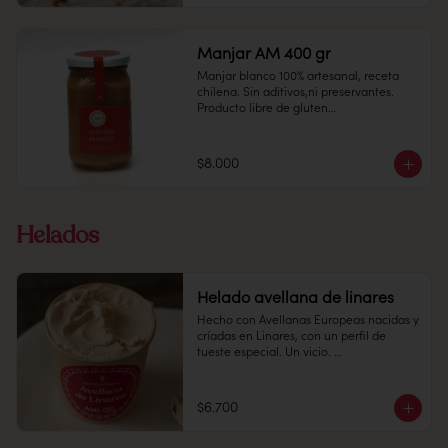
Alto: 2 cms, Diámetro: 7 cms

Manjar AM 400 gr
Manjar blanco 100% artesanal, receta 
chilena. Sin aditivos,ni preservantes.

1 unidad

Producto libre de gluten

Peso: 50 gr

Recomendación: Mantener en un lugar 
fresco y seco (20º) y 65% humedad.

$8.000
Vida útil: Tiene una duración de 30 días 
Alto: 2 cms, Diámetro: 7 cms

desde la fecha de elaboración, después 
de abierto prefiera consumir dentro de 
Helados
15 día
Peso: 50 gr

Helado avellana de linares
Hecho con Avellanas Europeas nacidas y 
Conservación: Mantener sellado en un 
críadas en Linares, con un perfil de 
lugar fresco y seco , entre 10-18 °C, 65% 
tueste especial. Un vicio. 

humedad.

Pote 16 oz

$6.700
Conservación: Mantener congelado a 
-18 °C.
