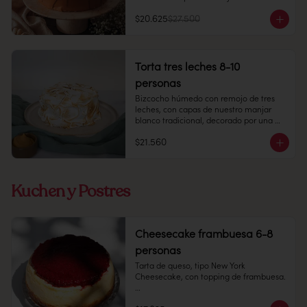
Duración: 10 días refrigerada.
8-10 personas

$20.625
$27.500
Alto: 5 cm, Diámetro 15 cm

Refrigerado: Mantener entre 3-5 °C. 
Duración: 10 días refrigerada.

Alérgenos: sin gluten (no certificada)
Torta tres leches 8-10
personas
Bizcocho húmedo con remojo de tres 
leches, con capas de nuestro manjar 
blanco tradicional, decorado por una 
capa de merengue italiano.

$21.560
8-10 personas.

Peso: 1.100 grs.

Kuchen y Postres
Producto congelado: mantener a -18 °c. 
Duración: 6 meses. Una vez 
Cheesecake frambuesa 6-8
descongelado mantener refrigerado. 
personas
sacar a temperatura ambiente 30 
minutos antes de consumir.

Tarta de queso, tipo New York 
Cheesecake, con topping de frambuesa.

Refrigerado: Mantener entre 3-5 °c. 
Duración: 10 días refrigerada.
6-8 personas
