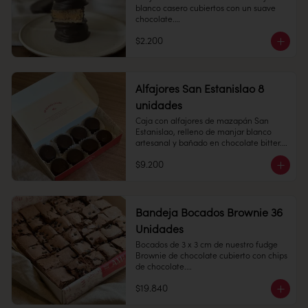
con manjar blanco. 

blanco casero cubiertos con un suave 
chocolate.

Perfecto para regalar y disfrutar.

$2.200
Empolvado: alfajor de bizcocho suave 
1 unidad - 70 grs

con manjar blanco en su interior, 
espolvoreado de azúcar flor.

Conservación: Mantener refrigeradas 
entre 4°C y 10°C

Alfajores San Estanislao 8
Vida útil: 30 dias
unidades
Alfajor: alfajor de manzapán San 
Estanislao y manjar blanco, cubierto en 
Caja con alfajores de mazapán San 
chocolate bitter.

Estanislao, relleno de manjar blanco 
artesanal y bañado en chocolate bitter. 
Perfecta para regalar.

$9.200
Cantidad: 8 unidades

Conservación: Mantener sellado en un 
lugar fresco y seco , entre 10-18 °C, 65% 
humedad.

Bandeja Bocados Brownie 36
Cantidad: 50 unidades

Duración: 30 días.
Unidades
Bocados de 3 x 3 cm de nuestro fudge 
Brownie de chocolate cubierto con chips 
de chocolate.

$19.840
36 unidades.
