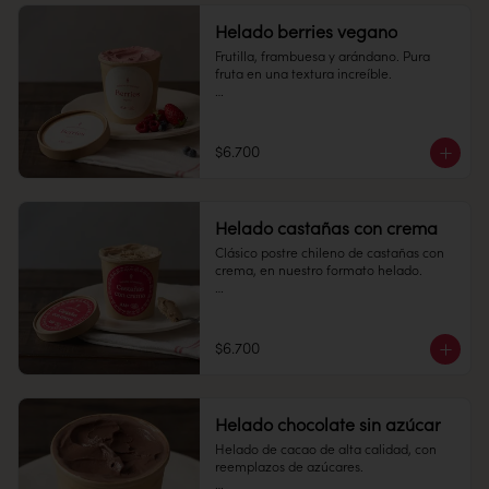
Alérgenos: No contiene gluten.
Duración: 10 días.
Helado berries vegano
Conservación: Mantener sellado en un 
Frutilla, frambuesa y arándano. Pura 
lugar fresco y seco , entre 10-18 °C, 65% 
fruta en una textura increíble. 

humedad.

Pote 16 oz

Conservación: Mantener congelado a 
$6.700
-18 °C.

Alérgenos: Apto para intolerantes a la 
Duración: 10 días.
lactosa, veganos y no contiene gluten.
Helado castañas con crema
Clásico postre chileno de castañas con 
crema, en nuestro formato helado. 

Pote 16 oz

Conservación: Mantener congelado a 
$6.700
-18 °C.
Helado chocolate sin azúcar
Helado de cacao de alta calidad, con 
reemplazos de azúcares.
