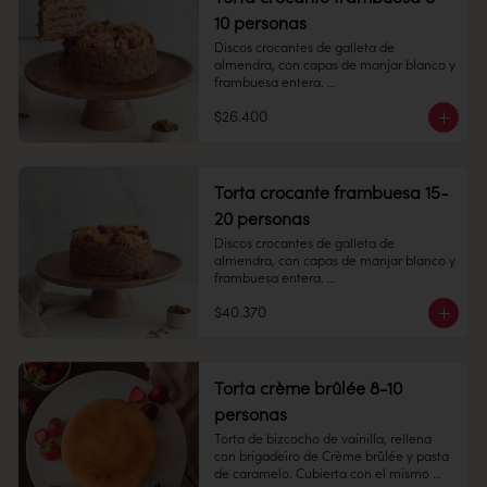
Duración: 45 días. Una vez 
10 personas
descongelado mantener refrigerado.

Refrigerado: Mantener entre 3-5 °C. 
Discos crocantes de galleta de 
Duración: 10 días refrigerada.
almendra, con capas de manjar blanco y 
frambuesa entera. 

$26.400
8-10 personas

Alto 8 cm, Diámetro: 14 cm

Torta crocante frambuesa 15-
Peso: 1.505 gr

20 personas
Discos crocantes de galleta de 
almendra, con capas de manjar blanco y 
Producto congelado: mantener a -18 °c. 
frambuesa entera. 

Duración: 6 meses. Una vez 
descongelado mantener refrigerado. 
$40.370
15 -20 personas

sacar a temperatura ambiente 30 
minutos antes de consumir.

Alto: 8 cm, Diámetro: 22 cm

Refrigerado: Mantener entre 3-5 °c. 
Torta crème brûlée 8-10
Duración: 10 días refrigerada.
personas
Peso: 1.505 gr

Torta de bizcocho de vainilla, rellena 
con brigadeiro de Crème brûlée y pasta 
Congelado: Mantener a -18 °C. 
de caramelo. Cubierta con el mismo 