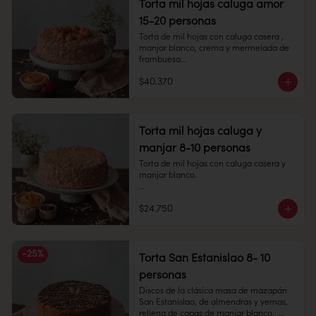
Torta mil hojas caluga amor
Peso: 858 gr

15-20 personas
Congelado: Mantener a -18 °C. 
Torta de mil hojas con caluga casera , 
Duración: 6 meses. Una vez 
manjar blanco, crema y mermelada de 
descongelado mantener refrigerado.

frambuesa

Refrigerado: Mantener entre 3-5 °C. 
$40.370
15-20 personas

Duración: 10 días refrigerada.
Alto: 6 cm, Diámetro: 22 cm

Peso: 2.280 gr

Torta mil hojas caluga y
manjar 8-10 personas
Congelado: Mantener a -18 °C. 
Duración: 6 meses. Una vez 
Torta de mil hojas con caluga casera y 
descongelado mantener refrigerado.

manjar blanco.

Refrigerado: Mantener entre 3-5 °C. 
8-10 personas

Duración: 10 días refrigerada.
$24.750
Alto: 5 cm, Diámetro: 14 cm

Peso: 976 gr

-
25
%
Torta San Estanislao 8- 10
Congelado: Mantener a -18 °C. 
personas
Duración: 6 meses. Una vez 
descongelado mantener refrigerado.

Discos de la clásica masa de mazapán 
San Estanislao, de almendras y yemas, 
Refrigerado: Mantener entre 3-5 °C. 
rellena de capas de manjar blanco.  
