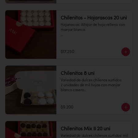
Conservación: Mantener sellado en un 
lugar fresco y seco , entre 10-18 °C, 65% 
humedad.

Chilenitos - Hojarascas 20 uni
Duración: 30 días.
Hojarascas: Alfajor de hoja relleno con 
manjar blanco.

Cantidad: 20 unidades

Conservación: Mantener sellado en un 
$17.250
lugar fresco y seco , entre 10-18 °C, 65% 
humedad.

Duración: 10 días.
Chilenitos 8 uni
Variedad de dulces chilenos surtidos: 

2 unidades de mil hojas con manjar 
blanco casero

2 unidades de empolvados con manjar 
blanco en el medio

2 unidades de alfajor con chocolate fino 
$9.200
relleno con masa de almendra y manjar 
blanco

2 unidades de alfajor de hojarasca 
relleno con manjar blanco casero.

Chilenitos Mix II 20 uni
Conservación: Mantener sellado en un 
Variedad de dulces chilenos surtidos: mil 