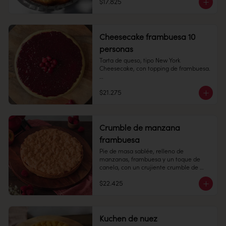
$17.825
Alto: 6 cm, Diámetro: 14 cm

Peso: 748 gr

Cheesecake frambuesa 10
Congelado: Mantener a -18 °C. 
personas
Duración: 6 meses. Una vez 
descongelado mantener refrigerado.

Tarta de queso, tipo New York 
Cheesecake, con topping de frambuesa.

Refrigerado: Mantener entre 3-5 °C. 
Duración: 10 días refrigerada.
8-10 personas

$21.275
Alto: 3 cm, Diámetro: 22 cm

Peso: 803 gr

Crumble de manzana
Congelado: Mantener a -18 °C. 
frambuesa
Duración: 6 meses. Una vez 
descongelado mantener refrigerado.

Pie de masa sablée, relleno de 
manzanas, frambuesa y un toque de 
Refrigerado: Mantener entre 3-5 °C. 
canela, con un crujiente crumble de 
Duración: 10 días refrigerada.
masa encima.

$22.425
10 personas

Alto: 3 cm, Diámetro: 22 cm

Kuchen de nuez
Peso: 1.183 gr
