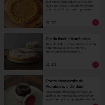
Kuchen de masa sablée, relleno con 
dulce de nueces y caluga, terminado 
Congelado: Mantener a -18 °C. 
con manjar blanco casero y nueces 
Duración: 6 meses. Una vez 
picadas.

descongelado mantener refrigerado.

10 personas

Refrigerado: Mantener entre 3-5 °C. 
$21.275
Duración: 10 días refrigerada.
Alto: 3 cm, Diámetro: 22 cm

Peso: 1.190 gr

Pie de limón y frambuesa
Refrigerado: Mantener entre 3-5 °C.  
Base de galleta, suave crema de limón 
Mantener en su empaque, sacar a 
con frambuesas en su interior y 
temperatura ambiente 30 minutos antes 
merengue italiano encima.

de consumir.

10 personas

Duración: 10 días refrigerada.
$21.275
Alto: 3 cm, Diámetro: 22 cm

Peso: 1.183 gr

Postre cheesecake de
Producto congelado: mantener a -18 °c. 
Frambuesa individual
Duración: 6 meses. Una vez 
Cheesecake elaborado con base de 
descongelado mantener refrigerado. 
galletas de mantequilla, emulsión de 
sacar a temperatura ambiente 30 
queso crema y un topping de coulis de 
minutos antes de consumir.

frambuesa 145 cc.
