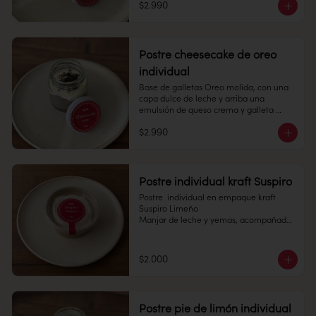
$2.990
Refrigerado: Mantener entre 3-5 °c. 
Pote 145 cc.

Duración: 10 días refrigerada.
Conservación: Mantener congelado a 
-18 °C. 

Duración congelado: 6 meses
Postre cheesecake de oreo
individual
Base de galletas Oreo molida, con una 
capa dulce de leche y arriba una 
emulsión de queso crema y galleta 
Oreo, con migas de la misma galleta 
$2.990
encima.	

Pote 145cc

Conservación: Mantener congelado a 
Postre individual kraft Suspiro
-18 °C.

Postre  individual en empaque kraft 
Duración congelado: 6 meses
Suspiro Limeño

Manjar de leche y yemas, acompañado 
de merengue italiano con toques de 
canela en polvo.

$2.000
Pote 145 cc.

Conservación: Mantener congelado a 
-18 °C. Duracion: 6 meses 

Postre pie de limón individual
Refrigerado : 7 Dias