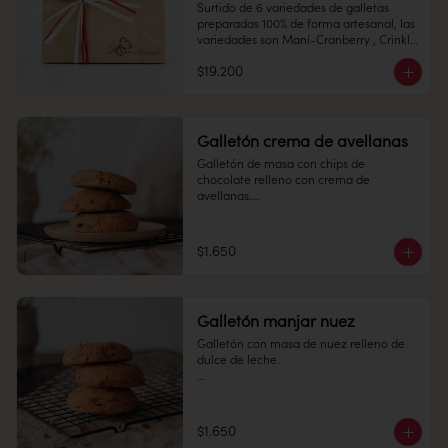
Surtido de 6 variedades de galletas  
Duración: 15 días.
preparadas 100% de forma artesanal, las 
variedades son Maní-Cranberry , Crinkle 
Conservación: Mantener sellado en un 
de Chocolate, Mini Alfajores, Almendras, 
lugar fresco y seco , entre 10-18 °C, 65% 
$19.200
Toffe y Avena Chips.

humedad.

Galletón crema de avellanas
Galletón de masa con chips de 
Duración: 10 días.
chocolate relleno con crema de 
avellanas.

Conservación: Mantener sellado en un 
lugar fresco y seco , entre 10-18 °C, 65% 
humedad.

$1.650
Duración: 15 días.
Galletón manjar nuez
Galletón con masa de nuez relleno de 
dulce de leche.

1 unidad

$1.650