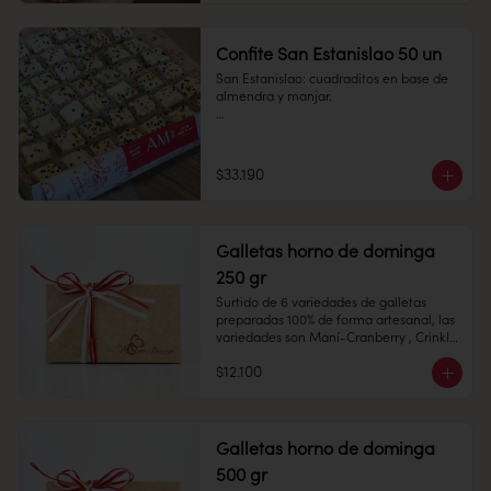
Confite San Estanislao 50 un
San Estanislao: cuadraditos en base de 
almendra y manjar.

1 unidad

Cantidad: 50 unidades

Conservación: Mantener sellado en un 
$33.190
lugar fresco y seco , entre 10-18 °C, 65% 
humedad.

Duración: 10 días.
Medidas:  7 x 7 cms,  Alto: 2 cms 

Galletas horno de dominga
250 gr
Surtido de 6 variedades de galletas  
preparadas 100% de forma artesanal, las 
Peso: 85 gr

variedades son Maní-Cranberry , Crinkle 
de Chocolate, Mini Alfajores, Almendras, 
$12.100
Toffe y Avena Chips.

Conservación: Mantener sellado en un 
Galletas horno de dominga
lugar fresco y seco , entre 10-18 °C, 65% 
500 gr
humedad.
