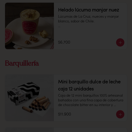
Helado lúcuma manjar nuez
Lúcumas de La Cruz, nueces y manjar 
blanco, sabor de Chile.

Pote 16 oz

Conservación: Mantener congelado a 
$6.700
-18 °C.
Barquillería
Mini barquillo dulce de leche
caja 12 unidades
Caja de 12 mini barquillos 100% artesanal 
bañados con una fina capa de cobertura 
de chocolate bitter en su interior y 
relleno de dulce de leche caramelizado.

$11.900
Contiene gluten, soya y leche.

Elaborado en líneas que también 
procesan huevo, almendra y nueces.
