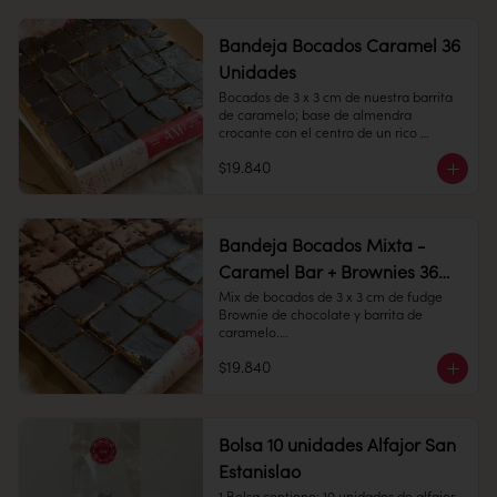
Conservación: Mantener sellado en un 
Conservación: Mantener sellado en un 
lugar fresco y seco , entre 10-18 °C, 65% 
lugar fresco y seco , entre 10-18 °C, 65% 
humedad.

humedad.
Bandeja Bocados Caramel 36
Unidades
Bocados de 3 x 3 cm de nuestra barrita 
Duración: 10 días.
de caramelo; base de almendra 
crocante con el centro de un rico 
caramelo, cubierto con chocolate 
$19.840
amargo.

36 Unidades

Conservación: Mantener sellado en un 
Bandeja Bocados Mixta -
lugar fresco y seco , entre 10-18 °C, 65% 
Caramel Bar + Brownies 36
humedad.
Unidades
Mix de bocados de 3 x 3 cm de fudge 
Brownie de chocolate y barrita de 
caramelo.

$19.840
36 unidades

Conservación: Mantener sellado en un 
lugar fresco y seco , entre 10-18 °C, 65% 
humedad.
Bolsa 10 unidades Alfajor San
Estanislao