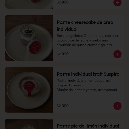
$2.990
Refrigerado: Mantener entre 3-5 °c. 
Pote 145 cc.

Duración: 10 días refrigerada.
Conservación: Mantener congelado a 
-18 °C. 

Duración congelado: 6 meses
Postre cheesecake de oreo
individual
Base de galletas Oreo molida, con una 
capa dulce de leche y arriba una 
emulsión de queso crema y galleta 
Oreo, con migas de la misma galleta 
$2.990
encima.	

Pote 145cc

Conservación: Mantener congelado a 
Postre individual kraft Suspiro
-18 °C.

Postre  individual en empaque kraft 
Duración congelado: 6 meses
Suspiro Limeño

Manjar de leche y yemas, acompañado 
de merengue italiano con toques de 
canela en polvo.

$2.000
Pote 145 cc.

Conservación: Mantener congelado a 
-18 °C. Duracion: 6 meses 

Postre pie de limón individual
Refrigerado : 7 Dias