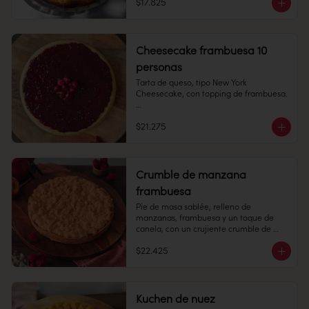
$17.825
Alto: 6 cm, Diámetro: 14 cm

Peso: 748 gr

Cheesecake frambuesa 10
Congelado: Mantener a -18 °C. 
personas
Duración: 6 meses. Una vez 
descongelado mantener refrigerado.

Tarta de queso, tipo New York 
Cheesecake, con topping de frambuesa.

Refrigerado: Mantener entre 3-5 °C. 
Duración: 10 días refrigerada.
8-10 personas

$21.275
Alto: 3 cm, Diámetro: 22 cm

Peso: 803 gr

Crumble de manzana
Congelado: Mantener a -18 °C. 
frambuesa
Duración: 6 meses. Una vez 
descongelado mantener refrigerado.

Pie de masa sablée, relleno de 
manzanas, frambuesa y un toque de 
Refrigerado: Mantener entre 3-5 °C. 
canela, con un crujiente crumble de 
Duración: 10 días refrigerada.
masa encima.

$22.425
10 personas

Alto: 3 cm, Diámetro: 22 cm

Kuchen de nuez
Peso: 1.183 gr
