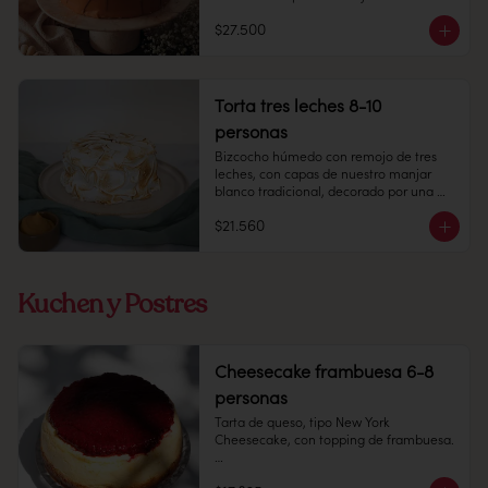
Duración: 10 días refrigerada.
8-10 personas

$27.500
Alto: 5 cm, Diámetro 15 cm

Refrigerado: Mantener entre 3-5 °C. 
Duración: 10 días refrigerada.

Alérgenos: sin gluten (no certificada)
Torta tres leches 8-10
personas
Bizcocho húmedo con remojo de tres 
leches, con capas de nuestro manjar 
blanco tradicional, decorado por una 
capa de merengue italiano.

$21.560
8-10 personas.

Peso: 1.100 grs.

Kuchen y Postres
Producto congelado: mantener a -18 °c. 
Duración: 6 meses. Una vez 
Cheesecake frambuesa 6-8
descongelado mantener refrigerado. 
personas
sacar a temperatura ambiente 30 
minutos antes de consumir.

Tarta de queso, tipo New York 
Cheesecake, con topping de frambuesa.

Refrigerado: Mantener entre 3-5 °c. 
Duración: 10 días refrigerada.
6-8 personas
