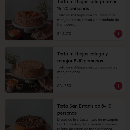
Torta mil hojas caluga amor
Peso: 858 gr

15-20 personas
Congelado: Mantener a -18 °C. 
Torta de mil hojas con caluga casera , 
Duración: 6 meses. Una vez 
manjar blanco, crema y mermelada de 
descongelado mantener refrigerado.

frambuesa

Refrigerado: Mantener entre 3-5 °C. 
$40.370
15-20 personas

Duración: 10 días refrigerada.
Alto: 6 cm, Diámetro: 22 cm

Peso: 2.280 gr

Torta mil hojas caluga y
manjar 8-10 personas
Congelado: Mantener a -18 °C. 
Duración: 6 meses. Una vez 
Torta de mil hojas con caluga casera y 
descongelado mantener refrigerado.

manjar blanco.

Refrigerado: Mantener entre 3-5 °C. 
8-10 personas

Duración: 10 días refrigerada.
$24.750
Alto: 5 cm, Diámetro: 14 cm

Peso: 976 gr

Torta San Estanislao 8- 10
Congelado: Mantener a -18 °C. 
personas
Duración: 6 meses. Una vez 
descongelado mantener refrigerado.

Discos de la clásica masa de mazapán 
San Estanislao, de almendras y yemas, 
Refrigerado: Mantener entre 3-5 °C. 
rellena de capas de manjar blanco.  
