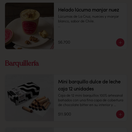
Helado lúcuma manjar nuez
Lúcumas de La Cruz, nueces y manjar 
blanco, sabor de Chile.

Pote 16 oz

Conservación: Mantener congelado a 
$6.700
-18 °C.
Barquillería
Mini barquillo dulce de leche
caja 12 unidades
Caja de 12 mini barquillos 100% artesanal 
bañados con una fina capa de cobertura 
de chocolate bitter en su interior y 
relleno de dulce de leche caramelizado.

$11.900
Contiene gluten, soya y leche.

Elaborado en líneas que también 
procesan huevo, almendra y nueces.
