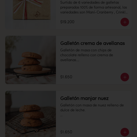
Surtido de 6 variedades de galletas  
Duración: 15 días.
preparadas 100% de forma artesanal, las 
variedades son Maní-Cranberry , Crinkle 
Conservación: Mantener sellado en un 
de Chocolate, Mini Alfajores, Almendras, 
lugar fresco y seco , entre 10-18 °C, 65% 
$19.200
Toffe y Avena Chips.

humedad.

Galletón crema de avellanas
Galletón de masa con chips de 
Duración: 10 días.
chocolate relleno con crema de 
avellanas.

Conservación: Mantener sellado en un 
lugar fresco y seco , entre 10-18 °C, 65% 
humedad.

$1.650
Duración: 15 días.
Galletón manjar nuez
Galletón con masa de nuez relleno de 
dulce de leche.

1 unidad

$1.650