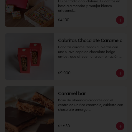
Dulce tradicional chileno. Cuadritos en 
base a almendra y manjar blanco 
Conservación: Mantener sellado en un 
artesanal.

lugar fresco y seco , entre 10-18 °C, 65% 
humedad.

$4.100
Cantidad: 4 unidades

Conservación: Mantener sellado en un 
lugar fresco y seco , entre 10-18 °C, 65% 
humedad.

Cabritas Chocolate Caramelo
Duración: 10 días.
Duración: 15 días.
Cabritas caramelizadas cubiertas con 
una suave capa de chocolate belga 
amber, que ofrecen una combinación 
irresistible de crocancia y dulzor en cada 
bocado.

$9.900
180 grs.

Conservación:

Mantener en un lugar fresco y seco (20º) 
y 65% humedad.

Caramel bar
Duración:

Base de almendra crocante con el 
1 MES
centro de un rico caramelo, cubierto con 
chocolate amargo.

$2.530