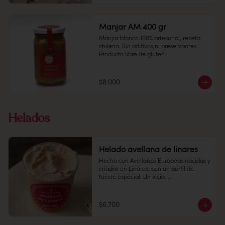
Alto: 2 cms, Diámetro: 7 cms

Manjar AM 400 gr
Manjar blanco 100% artesanal, receta 
chilena. Sin aditivos,ni preservantes.

1 unidad

Producto libre de gluten

Peso: 50 gr

Recomendación: Mantener en un lugar 
fresco y seco (20º) y 65% humedad.

$8.000
Vida útil: Tiene una duración de 30 días 
Alto: 2 cms, Diámetro: 7 cms

desde la fecha de elaboración, después 
de abierto prefiera consumir dentro de 
Helados
15 día
Peso: 50 gr

Helado avellana de linares
Hecho con Avellanas Europeas nacidas y 
Conservación: Mantener sellado en un 
críadas en Linares, con un perfil de 
lugar fresco y seco , entre 10-18 °C, 65% 
tueste especial. Un vicio. 

humedad.

Pote 16 oz

$6.700
Conservación: Mantener congelado a 
-18 °C.
