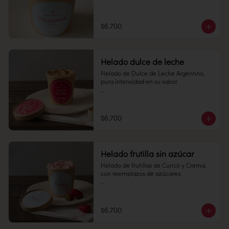
Pote 16 oz

Conservación: Mantener congelado a 
$6.700
-18 °C.

Alérgenos: Edulcorantes
Helado dulce de leche
Helado de Dulce de Leche Argentino, 
pura intensidad en su sabor

Pote 16 oz

Conservación: Mantener congelado a 
$6.700
-18 °C.

Alérgenos: no contiene gluten.
Helado frutilla sin azúcar
Helado de frutillas de Curicó y Crema, 
con reemplazos de azúcares.

Pote 16 oz

Conservación: Mantener congelado a 
$6.700
-18 °C.

Alérgenos: Edulcorantes