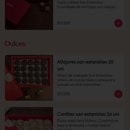
lugar fresco y seco, entre 10 y 18 °C, con 
hojas y alfajor San Estanislao 

65% de humedad.

10 unidades de mil hojas con manjar 
Duración: 10 días
blanco casero

10 unidades de alfajor con chocolate 
fino relleno con masa de almendra y 
$17.250
manjar blanco

Conservación: Mantener sellado en un 
lugar fresco y seco, entre 10 y 18 °C, con 
Dulces
65% de humedad.

Duración: 10 días
Alfajores san estanislao 20
uni
Alfajor de mazapán San Estanislao, 
relleno de manjar blanco artesanal y 
bañado en chocolate bitter.

$17.250
Cantidad: 20 unidades

Conservación: Mantener sellado en un 
lugar fresco y seco , entre 10-18 °C, 65% 
humedad.

Duración: 30 días.
Confites san estanislao 24 uni
Dulce tradicional chileno. Cuadritos en 
base a almendra y manjar blanco 