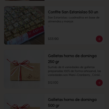
Confite San Estanislao 50 un
San Estanislao: cuadraditos en base de 
almendra y manjar.

1 unidad

Cantidad: 50 unidades

Conservación: Mantener sellado en un 
$33.190
lugar fresco y seco , entre 10-18 °C, 65% 
humedad.

Duración: 10 días.
Medidas:  7 x 7 cms,  Alto: 2 cms 

Galletas horno de dominga
250 gr
Surtido de 6 variedades de galletas  
preparadas 100% de forma artesanal, las 
Peso: 85 gr

variedades son Maní-Cranberry , Crinkle 
de Chocolate, Mini Alfajores, Almendras, 
$12.100
Toffe y Avena Chips.

Conservación: Mantener sellado en un 
Galletas horno de dominga
lugar fresco y seco , entre 10-18 °C, 65% 
500 gr
humedad.
