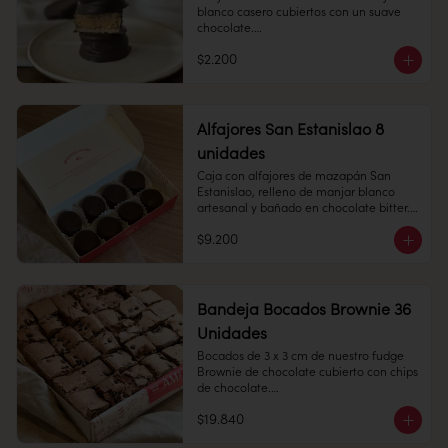
con manjar blanco. 

blanco casero cubiertos con un suave 
chocolate.

Perfecto para regalar y disfrutar.

$2.200
Empolvado: alfajor de bizcocho suave 
1 unidad - 70 grs

con manjar blanco en su interior, 
espolvoreado de azúcar flor.

Conservación: Mantener refrigeradas 
entre 4°C y 10°C

Alfajores San Estanislao 8
Vida útil: 30 dias
unidades
Alfajor: alfajor de manzapán San 
Estanislao y manjar blanco, cubierto en 
Caja con alfajores de mazapán San 
chocolate bitter.

Estanislao, relleno de manjar blanco 
artesanal y bañado en chocolate bitter. 
Perfecta para regalar.

$9.200
Cantidad: 8 unidades

Conservación: Mantener sellado en un 
lugar fresco y seco , entre 10-18 °C, 65% 
humedad.

Bandeja Bocados Brownie 36
Cantidad: 50 unidades

Duración: 30 días.
Unidades
Bocados de 3 x 3 cm de nuestro fudge 
Brownie de chocolate cubierto con chips 
de chocolate.

$19.840
36 unidades.
