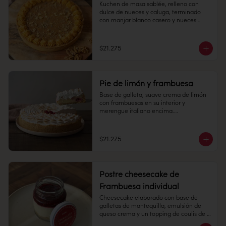
Kuchen de masa sablée, relleno con 
dulce de nueces y caluga, terminado 
Congelado: Mantener a -18 °C. 
con manjar blanco casero y nueces 
Duración: 6 meses. Una vez 
picadas.

descongelado mantener refrigerado.

10 personas

Refrigerado: Mantener entre 3-5 °C. 
$21.275
Duración: 10 días refrigerada.
Alto: 3 cm, Diámetro: 22 cm

Peso: 1.190 gr

Pie de limón y frambuesa
Refrigerado: Mantener entre 3-5 °C.  
Base de galleta, suave crema de limón 
Mantener en su empaque, sacar a 
con frambuesas en su interior y 
temperatura ambiente 30 minutos antes 
merengue italiano encima.

de consumir.

10 personas

Duración: 10 días refrigerada.
$21.275
Alto: 3 cm, Diámetro: 22 cm

Peso: 1.183 gr

Postre cheesecake de
Producto congelado: mantener a -18 °c. 
Frambuesa individual
Duración: 6 meses. Una vez 
Cheesecake elaborado con base de 
descongelado mantener refrigerado. 
galletas de mantequilla, emulsión de 
sacar a temperatura ambiente 30 
queso crema y un topping de coulis de 
minutos antes de consumir.

frambuesa 145 cc.
