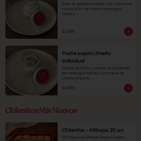
Base de galletas molidas, con una suave 
crema dulce de limón y merengue 
italiano.

Pote 

145cc

$2.990
Conservación: Mantener congelado a 
-18 °C. Duración congelado: 6 meses
Postre suspiro limeño
individual
Manjar de leche y yemas, acompañado 
de merengue italiano con toques de 
canela en polvo. 

$2.990
Pote 145 cc.

Conservación: Mantener congelado a 
-18 °C. Duracion: 6 meses
Chilenitos Mix Nuevos
Chilenitos - Milhojas 20 uni
Mil Hojas con Manjar Blanco Casero
