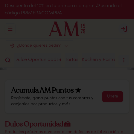
Descuento del 10% en tu primera compra! 🎉usando el
código PRIMERACOMPRA
Abrir menu de navegación
Login
¿Dónde quieres pedir?
Dulce Oportunidad🍰
Tortas
Kuchen y Postres
Chile
Acumula
AM Puntos ★
Únete
Regístrate, gana puntos con tus compras y
canjealos por productos y más
Dulce Oportunidad🍰
Productos próximos a vencer o con defectos de fabricación, a