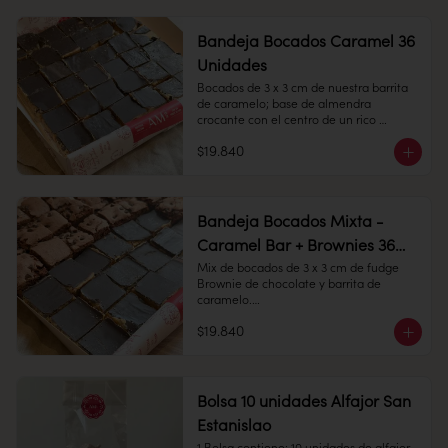
Conservación: Mantener sellado en un 
Conservación: Mantener sellado en un 
lugar fresco y seco , entre 10-18 °C, 65% 
lugar fresco y seco , entre 10-18 °C, 65% 
humedad.

humedad.
Bandeja Bocados Caramel 36
Unidades
Bocados de 3 x 3 cm de nuestra barrita 
Duración: 10 días.
de caramelo; base de almendra 
crocante con el centro de un rico 
caramelo, cubierto con chocolate 
$19.840
amargo.

36 Unidades

Conservación: Mantener sellado en un 
Bandeja Bocados Mixta -
lugar fresco y seco , entre 10-18 °C, 65% 
Caramel Bar + Brownies 36
humedad.
Unidades
Mix de bocados de 3 x 3 cm de fudge 
Brownie de chocolate y barrita de 
caramelo.

$19.840
36 unidades

Conservación: Mantener sellado en un 
lugar fresco y seco , entre 10-18 °C, 65% 
humedad.
Bolsa 10 unidades Alfajor San
Estanislao