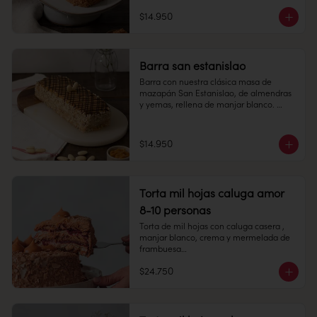
6 personas

Duración: 10 días refrigerada.
$14.950
Largo: 20 cm, Ancho: 7 cm

Peso: 753 gr

Barra san estanislao
Congelado: Mantener a -18 °C. 
Duración: 6 meses. Una vez 
Barra con nuestra clásica masa de 
descongelado mantener refrigerado.

mazapán San Estanislao, de almendras 
y yemas, rellena de manjar blanco. 

Refrigerado: Mantener entre 3-5 °C. 
Largo: 20 cm, Ancho: 7 cm

Duración: 10 días refrigerada.
$14.950
Peso: 753 gr

Refrigerado: Mantener entre 3-5 °C. 
Duración: 10 días refrigerada.
Torta mil hojas caluga amor
8-10 personas
Torta de mil hojas con caluga casera , 
manjar blanco, crema y mermelada de 
frambuesa

$24.750
8-10 personas

Alto: 5 cm, Diámetro: 14 cm
