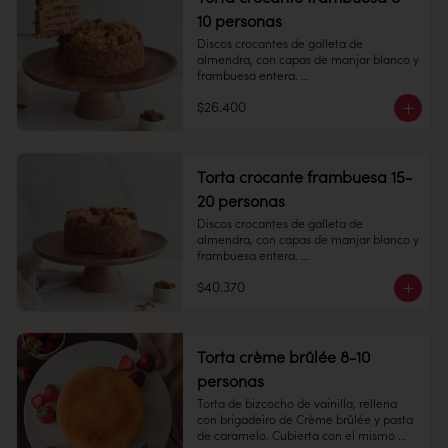
Duración: 45 días. Una vez 
10 personas
descongelado mantener refrigerado.

Refrigerado: Mantener entre 3-5 °C. 
Discos crocantes de galleta de 
Duración: 10 días refrigerada.
almendra, con capas de manjar blanco y 
frambuesa entera. 

$26.400
8-10 personas

Alto 8 cm, Diámetro: 14 cm

Torta crocante frambuesa 15-
Peso: 1.505 gr

20 personas
Discos crocantes de galleta de 
almendra, con capas de manjar blanco y 
Producto congelado: mantener a -18 °c. 
frambuesa entera. 

Duración: 6 meses. Una vez 
descongelado mantener refrigerado. 
$40.370
15 -20 personas

sacar a temperatura ambiente 30 
minutos antes de consumir.

Alto: 8 cm, Diámetro: 22 cm

Refrigerado: Mantener entre 3-5 °c. 
Torta crème brûlée 8-10
Duración: 10 días refrigerada.
personas
Peso: 1.505 gr

Torta de bizcocho de vainilla, rellena 
con brigadeiro de Crème brûlée y pasta 
Congelado: Mantener a -18 °C. 
de caramelo. Cubierta con el mismo 