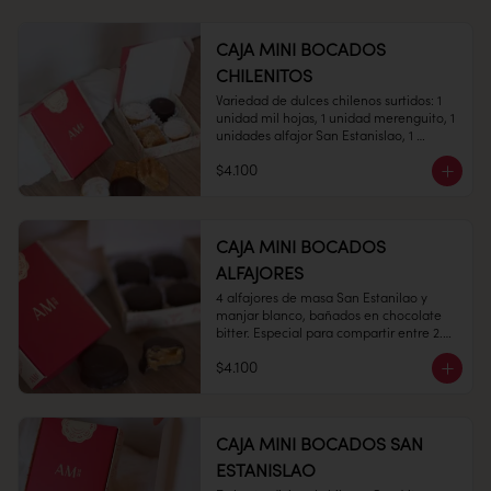
CAJA MINI BOCADOS
CHILENITOS
Variedad de dulces chilenos surtidos: 1 
1 unidad

unidad mil hojas, 1 unidad merenguito, 1 
unidades alfajor San Estanislao, 1 
unidades Alfajor Hojarasca todo con 
$4.100
nuestro clásico manjar blanco.

Conservación: Mantener sellado en un 
Medidas:  7 x 7 cms,  Alto: 2 cms 

lugar fresco y seco , entre 10-18 °C, 65% 
humedad.

CAJA MINI BOCADOS
Duración: 10 días.
ALFAJORES
4 alfajores de masa San Estanilao y 
Peso: 100 gr

manjar blanco, bañados en chocolate 
bitter. Especial para compartir entre 2.

$4.100
Conservación: Mantenga cerrado en un 
ambiente fresco y seco, humedad 65% y 
temperatura entre 10- 20°C.

Vida útil: Prefiera consumo dentro de 30 
CAJA MINI BOCADOS SAN
días.
ESTANISLAO