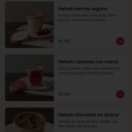
Alérgenos: No contiene gluten.
Duración: 10 días.
Helado berries vegano
Conservación: Mantener sellado en un 
Frutilla, frambuesa y arándano. Pura 
lugar fresco y seco , entre 10-18 °C, 65% 
fruta en una textura increíble. 

humedad.

Pote 16 oz

Conservación: Mantener congelado a 
$6.700
-18 °C.

Alérgenos: Apto para intolerantes a la 
Duración: 10 días.
lactosa, veganos y no contiene gluten.
Helado castañas con crema
Clásico postre chileno de castañas con 
crema, en nuestro formato helado. 

Pote 16 oz

Conservación: Mantener congelado a 
$6.700
-18 °C.
Helado chocolate sin azúcar
Helado de cacao de alta calidad, con 
reemplazos de azúcares.
