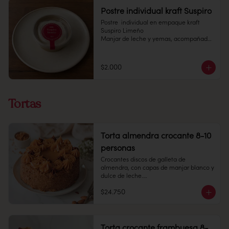
Postre individual kraft Suspiro
Postre  individual en empaque kraft 
Suspiro Limeño

Manjar de leche y yemas, acompañado 
de merengue italiano con toques de 
canela en polvo.

$2.000
Pote 145 cc.

Conservación: Mantener congelado a 
-18 °C. Duracion: 6 meses 

Tortas
Refrigerado : 7 Dias
Torta almendra crocante 8-10
personas
Crocantes discos de galleta de 
almendra, con capas de manjar blanco y 
dulce de leche.

$24.750
8 -10 personas 

Alto: 8 cm, Diámetro: 14 cm

Peso: 1.505 gr

Congelado: Mantener a -18 °C. 
Torta crocante frambuesa 8-