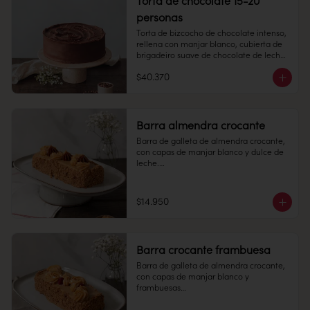
Torta de chocolate 15-20
personas
Congelado: Mantener a -18 °C. 
Duración: 6 meses. Una vez 
Torta de bizcocho de chocolate intenso, 
descongelado mantener refrigerado.

rellena con manjar blanco, cubierta de 
brigadeiro suave de chocolate de leche.

Refrigerado: Mantener entre 3-5 °C. 
Duración: 10 días refrigerada.
$40.370
15-20 personas

Alto: 7 cm, Diámetro 20 cm

Peso: 2.340 gr

Barra almendra crocante
Barra de galleta de almendra crocante, 
Congelado: Mantener a -18 °C. 
con capas de manjar blanco y dulce de 
Duración: 6 meses. Una vez 
leche.

descongelado mantener refrigerado.

6 personas

Refrigerado: Mantener entre 3-5 °C. 
Duración: 10 días refrigerada.
$14.950
Largo: 20 cm, Ancho: 7 cm

Peso: 753 gr

Barra crocante frambuesa
Congelado: Mantener a -18 °C. 
Barra de galleta de almendra crocante, 
Duración: 6 meses. Una vez 
con capas de manjar blanco y 
descongelado mantener refrigerado.

frambuesas

Refrigerado: Mantener entre 3-5 °C. 