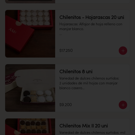
Conservación: Mantener sellado en un 
lugar fresco y seco , entre 10-18 °C, 65% 
humedad.

Chilenitos - Hojarascas 20 uni
Duración: 30 días.
Hojarascas: Alfajor de hoja relleno con 
manjar blanco.

Cantidad: 20 unidades

Conservación: Mantener sellado en un 
$17.250
lugar fresco y seco , entre 10-18 °C, 65% 
humedad.

Duración: 10 días.
Chilenitos 8 uni
Variedad de dulces chilenos surtidos: 

2 unidades de mil hojas con manjar 
blanco casero

2 unidades de empolvados con manjar 
blanco en el medio

2 unidades de alfajor con chocolate fino 
$9.200
relleno con masa de almendra y manjar 
blanco

2 unidades de alfajor de hojarasca 
relleno con manjar blanco casero.

Chilenitos Mix II 20 uni
Conservación: Mantener sellado en un 
Variedad de dulces chilenos surtidos: mil 