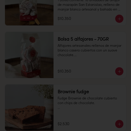
1 Bolsa contiene: 10 unidades de alfajor 
de mazapán San Estanislao, relleno de 
manjar blanco artesanal y bañado en 
chocolate bitter.

$10.350
Conservación: Mantener sellado en un 
lugar fresco y seco , entre 10-18 °C, 65% 
humedad.

Duración: 30 días.
Bolsa 5 alfajores - 70GR
Alfajores artesanales rellenos de manjar 
blanco casero cubiertos con un suave 
chocolate.

Perfectos para regalar y disfrutar.

Conservación: Mantener refrigeradas 
$10.350
entre 4°C y 10°C

Vida útil: 30 dias
Brownie fudge
Fudge Brownie de chocolate cubierto 
con chips de chocolate. 

$2.530