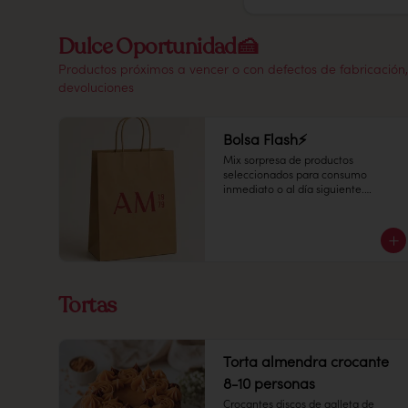
Dulce Oportunidad🍰
Productos próximos a vencer o con defectos de fabricación, 
devoluciones
Bolsa Flash⚡
Mix sorpresa de productos 
seleccionados para consumo 
inmediato o al día siguiente.

¡Disfruta una selección especial del 
día a un precio increíble!
Tortas
Torta almendra crocante
8-10 personas
Crocantes discos de galleta de 