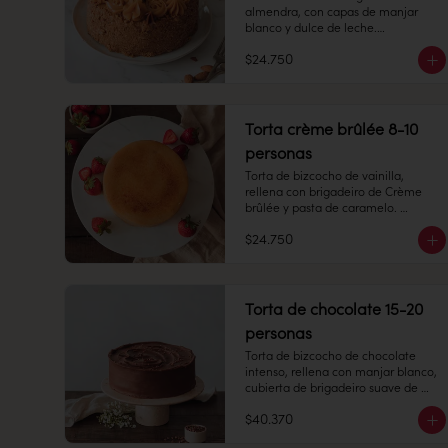
almendra, con capas de manjar 
blanco y dulce de leche.

$24.750
8 -10 personas 

Alto: 8 cm, Diámetro: 14 cm

Peso: 1.505 gr

Congelado: Mantener a -18 °C. 
Torta crème brûlée 8-10
Duración: 45 días. Una vez 
personas
descongelado mantener 
refrigerado.

Torta de bizcocho de vainilla, 
Refrigerado: Mantener entre 3-5 °C. 
rellena con brigadeiro de Crème 
Duración: 10 días refrigerada.
brûlée y pasta de caramelo. 
Cubierta con el mismo brigadeiro y 
$24.750
una capa de caramelo crocante 
arriba.

8 -10 personas

Torta de chocolate 15-20
Alto: 7 cm, Diámetro: 14 cm

personas
Peso: 1.267 gr

Torta de bizcocho de chocolate 
intenso, rellena con manjar blanco, 
Congelado: Mantener a -18 °C. 
cubierta de brigadeiro suave de 
Duración: 6 meses. Una vez 
chocolate de leche.

descongelado mantener 
$40.370
refrigerado.

15-20 personas
