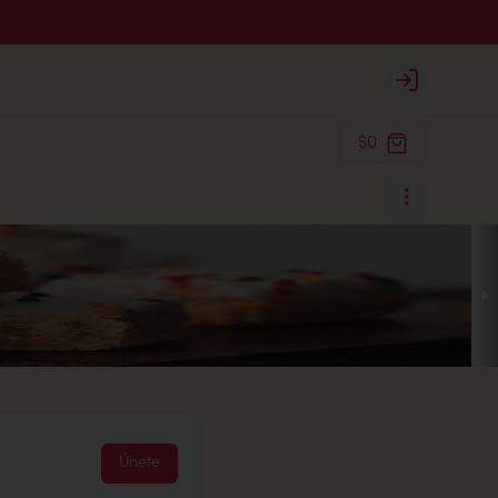
Login
$0
Únete