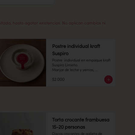
mitado, hasta agotar existencias. No aplican cambios ni
Postre individual kraft
Suspiro
Postre  individual en empaque kraft 
Suspiro Limeño

Manjar de leche y yemas, 
acompañado de merengue italiano 
$2.000
con toques de canela en polvo.

Pote 145 cc.

Conservación: Mantener congelado 
a -18 °C. Duracion: 6 meses 

Refrigerado : 7 Dias
Torta crocante frambuesa
15-20 personas
Discos crocantes de galleta de 