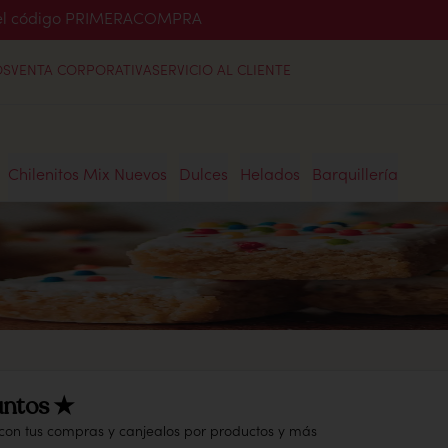
o el código PRIMERACOMPRA
OS
VENTA CORPORATIVA
SERVICIO AL CLIENTE
Chilenitos Mix Nuevos
Dulces
Helados
Barquillería
ntos ★
 con tus compras y canjealos por productos y más