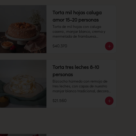
Duración: 10 días refrigerada.
Peso: 753 gr

Torta mil hojas caluga
Congelado: Mantener a -18 °C. 
Duración: 6 meses. Una vez 
amor 15-20 personas
descongelado mantener 
Torta de mil hojas con caluga 
refrigerado.

casera , manjar blanco, crema y 
mermelada de frambuesa

Refrigerado: Mantener entre 3-5 °C. 
$40.370
15-20 personas

Duración: 10 días refrigerada.
Alto: 6 cm, Diámetro: 22 cm

Peso: 2.280 gr

Torta tres leches 8-10
personas
Congelado: Mantener a -18 °C. 
Duración: 6 meses. Una vez 
Bizcocho húmedo con remojo de 
descongelado mantener 
tres leches, con capas de nuestro 
refrigerado.

manjar blanco tradicional, decorado 
por una capa de merengue italiano.

Refrigerado: Mantener entre 3-5 °C. 
$21.560
Duración: 10 días refrigerada.
8-10 personas.

Peso: 1.100 grs.

Producto congelado: mantener a 