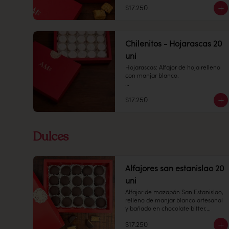
crocantes y relleno de manjar 
$17.250
blanco casero.

Cantidad: 20 unidades 

Conservación: Mantener sellado en 
un lugar fresco y seco, entre 10 y 18 
Chilenitos - Hojarascas 20
°C, con 65% de humedad.

uni
Duración: 10 días
Hojarascas: Alfajor de hoja relleno 
con manjar blanco.

Cantidad: 20 unidades

$17.250
Conservación: Mantener sellado en 
un lugar fresco y seco , entre 10-18 
°C, 65% humedad.

Dulces
Duración: 10 días.
Alfajores san estanislao 20
uni
Alfajor de mazapán San Estanislao, 
relleno de manjar blanco artesanal 
y bañado en chocolate bitter.

$17.250
Cantidad: 20 unidades
