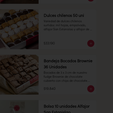
manjar. 

12 unidades de Manzanas y Peras: 
masa de almendra con forma de 
manzana o pera pintadas de 
Dulces chilenos 50 uni
colores

Variedad de dulces chilenos 
Cantidad: 24 unidades

surtidos: mil hojas, empolvado, 
alfajor San Estanislao y alfajor de 
Conservación: Mantener sellado en 
hojarasca, todo con nuestro clásico 
un lugar fresco y seco , entre 10-18 
manjar blanco.

°C, 65% humedad.

$33.190
Duración: 10 días.
Hojarasca: alfajor de hoja relleno 
con manjar blanco. 

Bandeja Bocados Brownie
36 Unidades
Bocados de 3 x 3 cm de nuestro 
Mil hojas: Pastel cuadrado de 
fudge Brownie de chocolate 
milhojas con manjar blanco. 

cubierto con chips de chocolate.

$19.840
36 unidades.

Empolvado: alfajor de bizcocho 
Conservación: Mantener sellado en 
suave con manjar blanco en su 
un lugar fresco y seco , entre 10-18 
interior, espolvoreado de azúcar flor.

°C, 65% humedad.
Bolsa 10 unidades Alfajor
San Estanislao