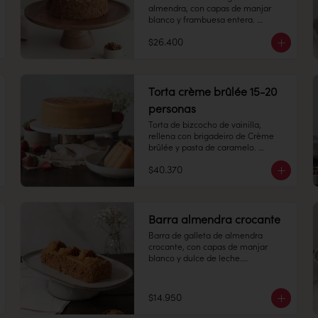
almendra, con capas de manjar 
blanco y frambuesa entera. 

$26.400
8-10 personas

Alto 8 cm, Diámetro: 14 cm

Torta crème brûlée 15-20
Peso: 1.505 gr

personas
Torta de bizcocho de vainilla, 
rellena con brigadeiro de Crème 
Producto congelado: mantener a 
brûlée y pasta de caramelo. 
-18 °c. Duración: 6 meses. Una vez 
Cubierta con el mismo brigadeiro y 
descongelado mantener 
$40.370
una capa de caramelo crocante 
refrigerado. sacar a temperatura 
arriba.

ambiente 30 minutos antes de 
consumir.

15 -20 personas

Alto: 7 cm, Diámetro: 22 cm

Barra almendra crocante
Refrigerado: Mantener entre 3-5 °c. 
Peso: 2.403 gr

Duración: 10 días refrigerada.
Barra de galleta de almendra 
crocante, con capas de manjar 
Congelado: Mantener a -18 °C. 
blanco y dulce de leche.

Duración: 45 días. Una vez 
descongelado mantener 
6 personas

refrigerado.

Refrigerado: Mantener entre 3-5 °C. 
$14.950
Largo: 20 cm, Ancho: 7 cm

Duración: 10 días refrigerada.