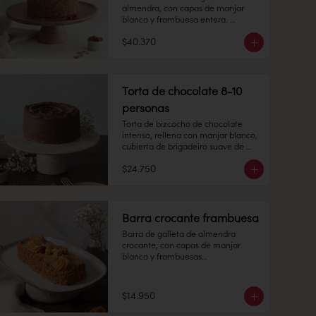
almendra, con capas de manjar 
blanco y frambuesa entera. 

$40.370
15 -20 personas

Alto: 8 cm, Diámetro: 22 cm

Torta de chocolate 8-10
personas
Peso: 1.505 gr

Torta de bizcocho de chocolate 
intenso, rellena con manjar blanco, 
Congelado: Mantener a -18 °C. 
cubierta de brigadeiro suave de 
Duración: 6 meses. Una vez 
chocolate de leche.

descongelado mantener 
$24.750
refrigerado.

8-10 personas

Alto: 7 cm, Diámetro: 14 cm

Refrigerado: Mantener entre 3-5 °C. 
Barra crocante frambuesa
Duración: 7 días refrigerada.
Peso: 1.175 gr

Barra de galleta de almendra 
crocante, con capas de manjar 
Congelado: Mantener a -18 °C. 
blanco y frambuesas

Duración: 6 meses. Una vez 
descongelado mantener 
6 personas

refrigerado.

$14.950
Largo: 20 cm, Ancho: 7 cm

Refrigerado: Mantener entre 3-5 °C. 