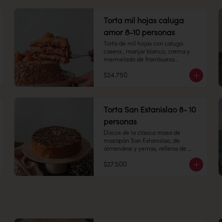
Peso: 753 gr

Torta mil hojas caluga
Congelado: Mantener a -18 °C. 
amor 8-10 personas
Duración: 6 meses. Una vez 
Torta de mil hojas con caluga 
descongelado mantener 
casera , manjar blanco, crema y 
refrigerado.

mermelada de frambuesa

Refrigerado: Mantener entre 3-5 °C. 
$24.750
Duración: 10 días refrigerada.
8-10 personas

Alto: 5 cm, Diámetro: 14 cm

Torta San Estanislao 8- 10
Peso: 858 gr

personas
Congelado: Mantener a -18 °C. 
Discos de la clásica masa de 
Duración: 6 meses. Una vez 
mazapán San Estanislao, de 
descongelado mantener 
almendras y yemas, rellena de 
refrigerado.

capas de manjar blanco.  

$27.500
8-10 personas

Refrigerado: Mantener entre 3-5 °C. 
Alto: 5 cm, Diámetro 15 cm

Duración: 10 días refrigerada.
Refrigerado: Mantener entre 3-5 °C. 
Duración: 10 días refrigerada.

Alérgenos: sin gluten (no 
certificada)