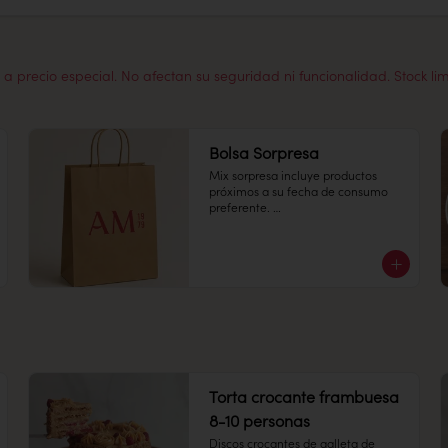
a precio especial. No afectan su seguridad ni funcionalidad. Stock li
Bolsa Sorpresa
Mix sorpresa incluye productos 
próximos a su fecha de consumo 
preferente. 

¡Disfruta una selección especial del 
día a un precio increíble!
Torta crocante frambuesa
8-10 personas
Discos crocantes de galleta de 