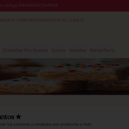
o el código PRIMERACOMPRA
OS
VENTA CORPORATIVA
SERVICIO AL CLIENTE
Chilenitos Mix Nuevos
Dulces
Helados
Barquillería
ntos ★
 con tus compras y canjealos por productos y más