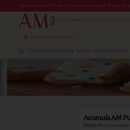
Descuento del 10% en tu primera compra! 🎉usand
INICIO
COMPRA AQUÍ
TIENDAS
NOSOTR
¿Dónde quieres pedir?
Dulce Oportunidad🍰
Tortas
Kuchen y Postres
Acumula
AM Pu
Regístrate, gana puntos