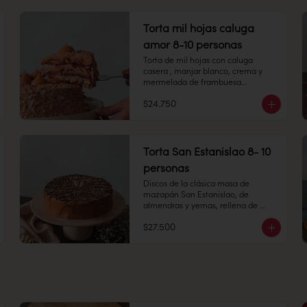
Peso: 753 gr

Torta mil hojas caluga
Congelado: Mantener a -18 °C. 
amor 8-10 personas
Duración: 6 meses. Una vez 
Torta de mil hojas con caluga 
descongelado mantener 
casera , manjar blanco, crema y 
refrigerado.

mermelada de frambuesa

Refrigerado: Mantener entre 3-5 °C. 
$24.750
Duración: 10 días refrigerada.
8-10 personas

Alto: 5 cm, Diámetro: 14 cm

Torta San Estanislao 8- 10
Peso: 858 gr

personas
Congelado: Mantener a -18 °C. 
Discos de la clásica masa de 
Duración: 6 meses. Una vez 
mazapán San Estanislao, de 
descongelado mantener 
almendras y yemas, rellena de 
refrigerado.

capas de manjar blanco.  

$27.500
8-10 personas

Refrigerado: Mantener entre 3-5 °C. 
Alto: 5 cm, Diámetro 15 cm

Duración: 10 días refrigerada.
Refrigerado: Mantener entre 3-5 °C. 
Duración: 10 días refrigerada.

Alérgenos: sin gluten (no 
certificada)