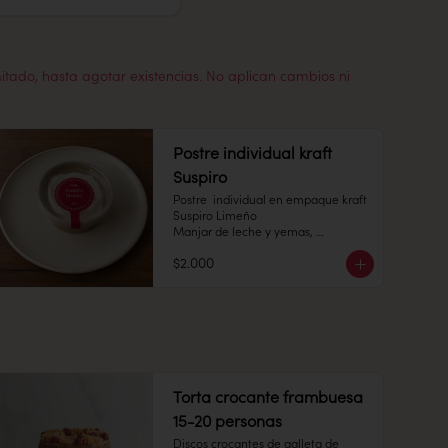
mitado, hasta agotar existencias. No aplican cambios ni
Postre individual kraft
Suspiro
Postre  individual en empaque kraft 
Suspiro Limeño

Manjar de leche y yemas, 
acompañado de merengue italiano 
$2.000
con toques de canela en polvo.

Pote 145 cc.

Conservación: Mantener congelado 
a -18 °C. Duracion: 6 meses 

Refrigerado : 7 Dias
Torta crocante frambuesa
15-20 personas
Discos crocantes de galleta de 