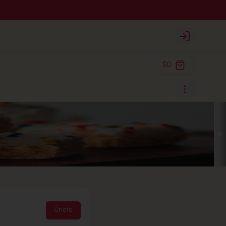
Login
$0
Únete