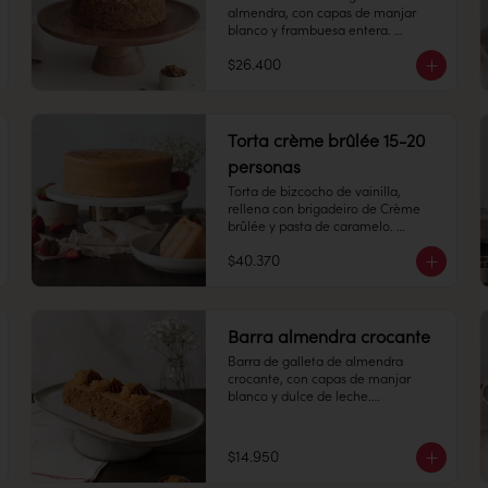
almendra, con capas de manjar 
blanco y frambuesa entera. 

$26.400
8-10 personas

Alto 8 cm, Diámetro: 14 cm

Torta crème brûlée 15-20
Peso: 1.505 gr

personas
Torta de bizcocho de vainilla, 
rellena con brigadeiro de Crème 
Producto congelado: mantener a 
brûlée y pasta de caramelo. 
-18 °c. Duración: 6 meses. Una vez 
Cubierta con el mismo brigadeiro y 
descongelado mantener 
$40.370
una capa de caramelo crocante 
refrigerado. sacar a temperatura 
arriba.

ambiente 30 minutos antes de 
consumir.

15 -20 personas

Alto: 7 cm, Diámetro: 22 cm

Barra almendra crocante
Refrigerado: Mantener entre 3-5 °c. 
Peso: 2.403 gr

Duración: 10 días refrigerada.
Barra de galleta de almendra 
crocante, con capas de manjar 
Congelado: Mantener a -18 °C. 
blanco y dulce de leche.

Duración: 45 días. Una vez 
descongelado mantener 
6 personas

refrigerado.

Refrigerado: Mantener entre 3-5 °C. 
$14.950
Largo: 20 cm, Ancho: 7 cm

Duración: 10 días refrigerada.