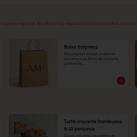
a precio especial. No afectan su seguridad ni funcionalidad. Stock li
Bolsa Sorpresa
Mix sorpresa incluye productos 
próximos a su fecha de consumo 
preferente. 

¡Disfruta una selección especial del 
día a un precio increíble!
Torta crocante frambuesa
8-10 personas
Discos crocantes de galleta de 