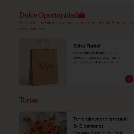
Dulce Oportunidad🍰
Productos próximos a vencer o con defectos de fabricación, 
devoluciones
Bolsa Flash⚡
Mix sorpresa de productos 
seleccionados para consumo 
inmediato o al día siguiente.

¡Disfruta una selección especial del 
día a un precio increíble!
Tortas
Torta almendra crocante
8-10 personas
Crocantes discos de galleta de 