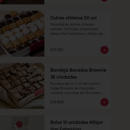
manjar. 

12 unidades de Manzanas y Peras: 
masa de almendra con forma de 
manzana o pera pintadas de 
Dulces chilenos 50 uni
colores

Variedad de dulces chilenos 
Cantidad: 24 unidades

surtidos: mil hojas, empolvado, 
alfajor San Estanislao y alfajor de 
Conservación: Mantener sellado en 
hojarasca, todo con nuestro clásico 
un lugar fresco y seco , entre 10-18 
manjar blanco.

°C, 65% humedad.

$33.190
Duración: 10 días.
Hojarasca: alfajor de hoja relleno 
con manjar blanco. 

Bandeja Bocados Brownie
36 Unidades
Bocados de 3 x 3 cm de nuestro 
Mil hojas: Pastel cuadrado de 
fudge Brownie de chocolate 
milhojas con manjar blanco. 

cubierto con chips de chocolate.

$19.840
36 unidades.

Empolvado: alfajor de bizcocho 
Conservación: Mantener sellado en 
suave con manjar blanco en su 
un lugar fresco y seco , entre 10-18 
interior, espolvoreado de azúcar flor.

°C, 65% humedad.
Bolsa 10 unidades Alfajor
San Estanislao