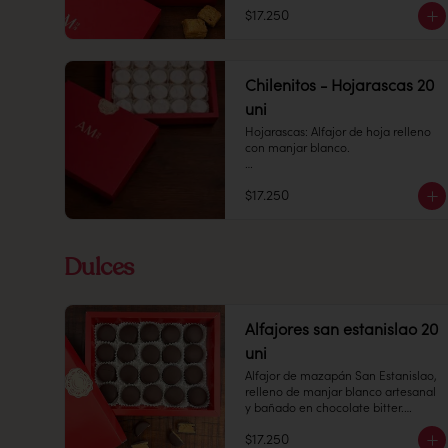
crocantes y relleno de manjar 
$17.250
blanco casero.

Cantidad: 20 unidades 

Conservación: Mantener sellado en 
un lugar fresco y seco, entre 10 y 18 
Chilenitos - Hojarascas 20
°C, con 65% de humedad.

uni
Duración: 10 días
Hojarascas: Alfajor de hoja relleno 
con manjar blanco.

Cantidad: 20 unidades

$17.250
Conservación: Mantener sellado en 
un lugar fresco y seco , entre 10-18 
°C, 65% humedad.

Dulces
Duración: 10 días.
Alfajores san estanislao 20
uni
Alfajor de mazapán San Estanislao, 
relleno de manjar blanco artesanal 
y bañado en chocolate bitter.

$17.250
Cantidad: 20 unidades
