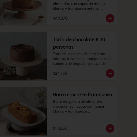
almendra, con capas de manjar 
blanco y frambuesa entera. 

$40.370
15 -20 personas

Alto: 8 cm, Diámetro: 22 cm

Torta de chocolate 8-10
personas
Peso: 1.505 gr

Torta de bizcocho de chocolate 
intenso, rellena con manjar blanco, 
Congelado: Mantener a -18 °C. 
cubierta de brigadeiro suave de 
Duración: 6 meses. Una vez 
chocolate de leche.

descongelado mantener 
$24.750
refrigerado.

8-10 personas

Alto: 7 cm, Diámetro: 14 cm

Refrigerado: Mantener entre 3-5 °C. 
Barra crocante frambuesa
Duración: 7 días refrigerada.
Peso: 1.175 gr

Barra de galleta de almendra 
crocante, con capas de manjar 
Congelado: Mantener a -18 °C. 
blanco y frambuesas

Duración: 6 meses. Una vez 
descongelado mantener 
6 personas

refrigerado.

$14.950
Largo: 20 cm, Ancho: 7 cm

Refrigerado: Mantener entre 3-5 °C. 