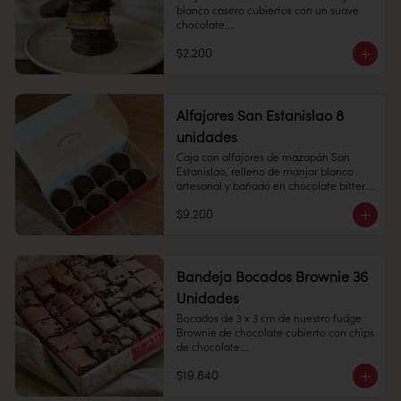
con manjar blanco. 

blanco casero cubiertos con un suave 
chocolate.

Perfecto para regalar y disfrutar.

$2.200
Empolvado: alfajor de bizcocho suave 
1 unidad - 70 grs

con manjar blanco en su interior, 
espolvoreado de azúcar flor.

Conservación: Mantener refrigeradas 
entre 4°C y 10°C

Alfajores San Estanislao 8
Vida útil: 30 dias
unidades
Alfajor: alfajor de manzapán San 
Estanislao y manjar blanco, cubierto en 
Caja con alfajores de mazapán San 
chocolate bitter.

Estanislao, relleno de manjar blanco 
artesanal y bañado en chocolate bitter. 
Perfecta para regalar.

$9.200
Cantidad: 8 unidades

Conservación: Mantener sellado en un 
lugar fresco y seco , entre 10-18 °C, 65% 
humedad.

Bandeja Bocados Brownie 36
Cantidad: 50 unidades

Duración: 30 días.
Unidades
Bocados de 3 x 3 cm de nuestro fudge 
Brownie de chocolate cubierto con chips 
de chocolate.

$19.840
36 unidades.
