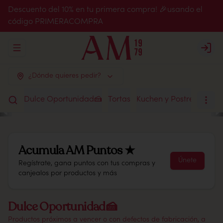
Descuento del 10% en tu primera compra! 🎉usando el
código PRIMERACOMPRA
Abrir menu de navegación
Login
¿Dónde quieres pedir?
Dulce Oportunidad🍰
Tortas
Kuchen y Postres
Chile
Acumula
AM Puntos ★
Únete
Regístrate, gana puntos con tus compras y
canjealos por productos y más
Dulce Oportunidad🍰
Productos próximos a vencer o con defectos de fabricación, a