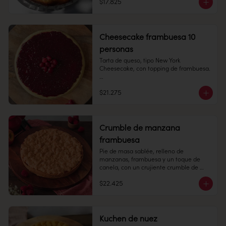
$17.825
Alto: 6 cm, Diámetro: 14 cm

Peso: 748 gr

Cheesecake frambuesa 10
Congelado: Mantener a -18 °C. 
personas
Duración: 6 meses. Una vez 
descongelado mantener refrigerado.

Tarta de queso, tipo New York 
Cheesecake, con topping de frambuesa.

Refrigerado: Mantener entre 3-5 °C. 
Duración: 10 días refrigerada.
8-10 personas

$21.275
Alto: 3 cm, Diámetro: 22 cm

Peso: 803 gr

Crumble de manzana
Congelado: Mantener a -18 °C. 
frambuesa
Duración: 6 meses. Una vez 
descongelado mantener refrigerado.

Pie de masa sablée, relleno de 
manzanas, frambuesa y un toque de 
Refrigerado: Mantener entre 3-5 °C. 
canela, con un crujiente crumble de 
Duración: 10 días refrigerada.
masa encima.

$22.425
10 personas

Alto: 3 cm, Diámetro: 22 cm

Kuchen de nuez
Peso: 1.183 gr
