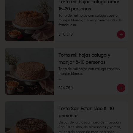
Torta mil hojas caluga amor
Peso: 858 gr

15-20 personas
Congelado: Mantener a -18 °C. 
Torta de mil hojas con caluga casera , 
Duración: 6 meses. Una vez 
manjar blanco, crema y mermelada de 
descongelado mantener refrigerado.

frambuesa

Refrigerado: Mantener entre 3-5 °C. 
$40.370
15-20 personas

Duración: 10 días refrigerada.
Alto: 6 cm, Diámetro: 22 cm

Peso: 2.280 gr

Torta mil hojas caluga y
manjar 8-10 personas
Congelado: Mantener a -18 °C. 
Duración: 6 meses. Una vez 
Torta de mil hojas con caluga casera y 
descongelado mantener refrigerado.

manjar blanco.

Refrigerado: Mantener entre 3-5 °C. 
8-10 personas

Duración: 10 días refrigerada.
$24.750
Alto: 5 cm, Diámetro: 14 cm

Peso: 976 gr

Torta San Estanislao 8- 10
Congelado: Mantener a -18 °C. 
personas
Duración: 6 meses. Una vez 
descongelado mantener refrigerado.

Discos de la clásica masa de mazapán 
San Estanislao, de almendras y yemas, 
Refrigerado: Mantener entre 3-5 °C. 
rellena de capas de manjar blanco.  
