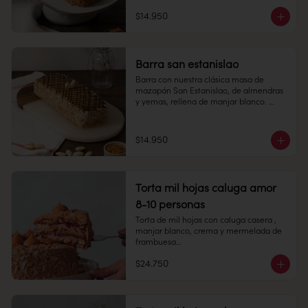
6 personas

Duración: 10 días refrigerada.
$14.950
Largo: 20 cm, Ancho: 7 cm

Peso: 753 gr

Barra san estanislao
Congelado: Mantener a -18 °C. 
Duración: 6 meses. Una vez 
Barra con nuestra clásica masa de 
descongelado mantener refrigerado.

mazapán San Estanislao, de almendras 
y yemas, rellena de manjar blanco. 

Refrigerado: Mantener entre 3-5 °C. 
Largo: 20 cm, Ancho: 7 cm

Duración: 10 días refrigerada.
$14.950
Peso: 753 gr

Refrigerado: Mantener entre 3-5 °C. 
Duración: 10 días refrigerada.
Torta mil hojas caluga amor
8-10 personas
Torta de mil hojas con caluga casera , 
manjar blanco, crema y mermelada de 
frambuesa

$24.750
8-10 personas

Alto: 5 cm, Diámetro: 14 cm
