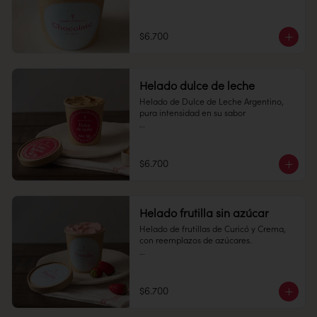
Pote 16 oz

Conservación: Mantener congelado a 
$6.700
-18 °C.

Alérgenos: Edulcorantes
Helado dulce de leche
Helado de Dulce de Leche Argentino, 
pura intensidad en su sabor

Pote 16 oz

Conservación: Mantener congelado a 
$6.700
-18 °C.

Alérgenos: no contiene gluten.
Helado frutilla sin azúcar
Helado de frutillas de Curicó y Crema, 
con reemplazos de azúcares.

Pote 16 oz

Conservación: Mantener congelado a 
$6.700
-18 °C.

Alérgenos: Edulcorantes