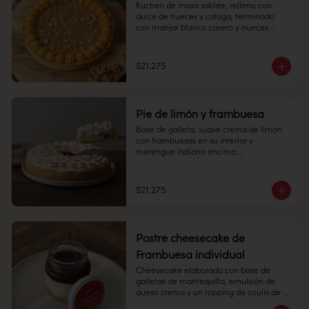
Kuchen de masa sablée, relleno con 
dulce de nueces y caluga, terminado 
Congelado: Mantener a -18 °C. 
con manjar blanco casero y nueces 
Duración: 6 meses. Una vez 
picadas.

descongelado mantener refrigerado.

10 personas

Refrigerado: Mantener entre 3-5 °C. 
$21.275
Duración: 10 días refrigerada.
Alto: 3 cm, Diámetro: 22 cm

Peso: 1.190 gr

Pie de limón y frambuesa
Refrigerado: Mantener entre 3-5 °C.  
Base de galleta, suave crema de limón 
Mantener en su empaque, sacar a 
con frambuesas en su interior y 
temperatura ambiente 30 minutos antes 
merengue italiano encima.

de consumir.

10 personas

Duración: 10 días refrigerada.
$21.275
Alto: 3 cm, Diámetro: 22 cm

Peso: 1.183 gr

Postre cheesecake de
Producto congelado: mantener a -18 °c. 
Frambuesa individual
Duración: 6 meses. Una vez 
Cheesecake elaborado con base de 
descongelado mantener refrigerado. 
galletas de mantequilla, emulsión de 
sacar a temperatura ambiente 30 
queso crema y un topping de coulis de 
minutos antes de consumir.

frambuesa 145 cc.
