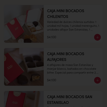
CAJA MINI BOCADOS
CHILENITOS
Variedad de dulces chilenos surtidos: 1 
1 unidad

unidad mil hojas, 1 unidad merenguito, 1 
unidades alfajor San Estanislao, 1 
unidades Alfajor Hojarasca todo con 
$4.100
nuestro clásico manjar blanco.

Conservación: Mantener sellado en un 
Medidas:  7 x 7 cms,  Alto: 2 cms 

lugar fresco y seco , entre 10-18 °C, 65% 
humedad.

CAJA MINI BOCADOS
Duración: 10 días.
ALFAJORES
4 alfajores de masa San Estanilao y 
Peso: 100 gr

manjar blanco, bañados en chocolate 
bitter. Especial para compartir entre 2.

$4.100
Conservación: Mantenga cerrado en un 
ambiente fresco y seco, humedad 65% y 
temperatura entre 10- 20°C.

Vida útil: Prefiera consumo dentro de 30 
CAJA MINI BOCADOS SAN
días.
ESTANISLAO