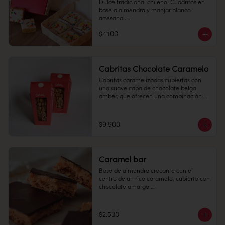
Dulce tradicional chileno. Cuadritos en 
base a almendra y manjar blanco 
Conservación: Mantener sellado en un 
artesanal.

lugar fresco y seco , entre 10-18 °C, 65% 
humedad.

$4.100
Cantidad: 4 unidades

Conservación: Mantener sellado en un 
lugar fresco y seco , entre 10-18 °C, 65% 
humedad.

Cabritas Chocolate Caramelo
Duración: 10 días.
Duración: 15 días.
Cabritas caramelizadas cubiertas con 
una suave capa de chocolate belga 
amber, que ofrecen una combinación 
irresistible de crocancia y dulzor en cada 
bocado.

$9.900
180 grs.

Conservación:

Mantener en un lugar fresco y seco (20º) 
y 65% humedad.

Caramel bar
Duración:

Base de almendra crocante con el 
1 MES
centro de un rico caramelo, cubierto con 
chocolate amargo.

$2.530