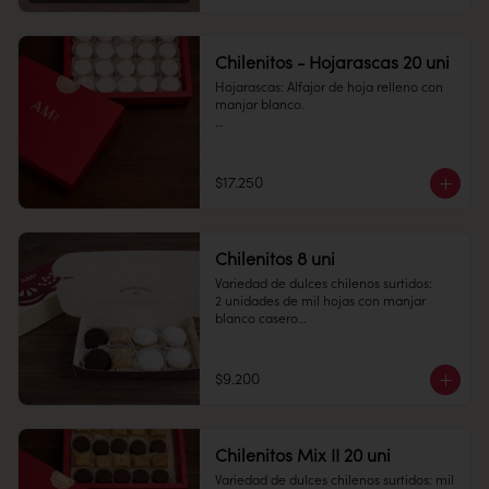
Conservación: Mantener sellado en un 
lugar fresco y seco , entre 10-18 °C, 65% 
humedad.

Chilenitos - Hojarascas 20 uni
Duración: 30 días.
Hojarascas: Alfajor de hoja relleno con 
manjar blanco.

Cantidad: 20 unidades

Conservación: Mantener sellado en un 
$17.250
lugar fresco y seco , entre 10-18 °C, 65% 
humedad.

Duración: 10 días.
Chilenitos 8 uni
Variedad de dulces chilenos surtidos: 

2 unidades de mil hojas con manjar 
blanco casero

2 unidades de empolvados con manjar 
blanco en el medio

2 unidades de alfajor con chocolate fino 
$9.200
relleno con masa de almendra y manjar 
blanco

2 unidades de alfajor de hojarasca 
relleno con manjar blanco casero.

Chilenitos Mix II 20 uni
Conservación: Mantener sellado en un 
Variedad de dulces chilenos surtidos: mil 