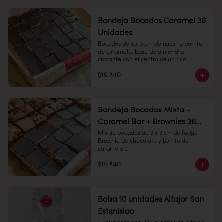
Conservación: Mantener sellado en un 
Conservación: Mantener sellado en un 
lugar fresco y seco , entre 10-18 °C, 65% 
lugar fresco y seco , entre 10-18 °C, 65% 
humedad.

humedad.
Bandeja Bocados Caramel 36
Unidades
Bocados de 3 x 3 cm de nuestra barrita 
Duración: 10 días.
de caramelo; base de almendra 
crocante con el centro de un rico 
caramelo, cubierto con chocolate 
$19.840
amargo.

36 Unidades

Conservación: Mantener sellado en un 
Bandeja Bocados Mixta -
lugar fresco y seco , entre 10-18 °C, 65% 
Caramel Bar + Brownies 36
humedad.
Unidades
Mix de bocados de 3 x 3 cm de fudge 
Brownie de chocolate y barrita de 
caramelo.

$19.840
36 unidades

Conservación: Mantener sellado en un 
lugar fresco y seco , entre 10-18 °C, 65% 
humedad.
Bolsa 10 unidades Alfajor San
Estanislao