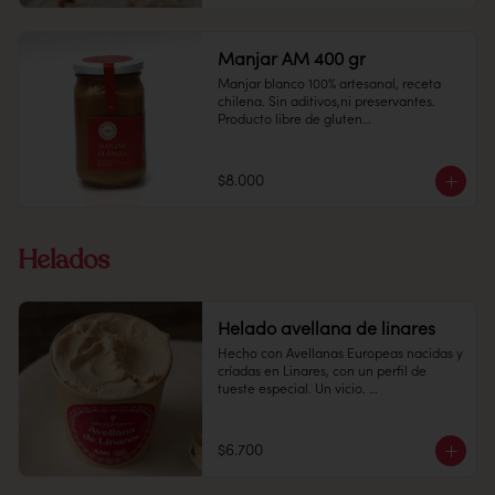
Alto: 2 cms, Diámetro: 7 cms

Manjar AM 400 gr
Manjar blanco 100% artesanal, receta 
chilena. Sin aditivos,ni preservantes.

1 unidad

Producto libre de gluten

Peso: 50 gr

Recomendación: Mantener en un lugar 
fresco y seco (20º) y 65% humedad.

$8.000
Vida útil: Tiene una duración de 30 días 
Alto: 2 cms, Diámetro: 7 cms

desde la fecha de elaboración, después 
de abierto prefiera consumir dentro de 
Helados
15 día
Peso: 50 gr

Helado avellana de linares
Hecho con Avellanas Europeas nacidas y 
Conservación: Mantener sellado en un 
críadas en Linares, con un perfil de 
lugar fresco y seco , entre 10-18 °C, 65% 
tueste especial. Un vicio. 

humedad.

Pote 16 oz

$6.700
Conservación: Mantener congelado a 
-18 °C.
