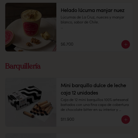
Helado lúcuma manjar nuez
Lúcumas de La Cruz, nueces y manjar 
blanco, sabor de Chile.

Pote 16 oz

Conservación: Mantener congelado a 
$6.700
-18 °C.
Barquillería
Mini barquillo dulce de leche
caja 12 unidades
Caja de 12 mini barquillos 100% artesanal 
bañados con una fina capa de cobertura 
de chocolate bitter en su interior y 
relleno de dulce de leche caramelizado.

$11.900
Contiene gluten, soya y leche.

Elaborado en líneas que también 
procesan huevo, almendra y nueces.
