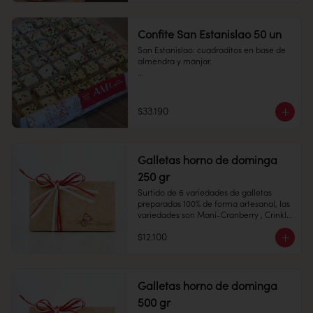
Confite San Estanislao 50 un
San Estanislao: cuadraditos en base de 
almendra y manjar.

1 unidad

Cantidad: 50 unidades

Conservación: Mantener sellado en un 
$33.190
lugar fresco y seco , entre 10-18 °C, 65% 
humedad.

Duración: 10 días.
Medidas:  7 x 7 cms,  Alto: 2 cms 

Galletas horno de dominga
250 gr
Surtido de 6 variedades de galletas  
preparadas 100% de forma artesanal, las 
Peso: 85 gr

variedades son Maní-Cranberry , Crinkle 
de Chocolate, Mini Alfajores, Almendras, 
$12.100
Toffe y Avena Chips.

Conservación: Mantener sellado en un 
Galletas horno de dominga
lugar fresco y seco , entre 10-18 °C, 65% 
500 gr
humedad.
