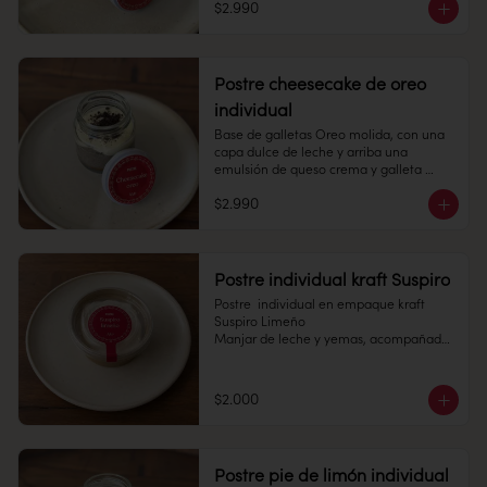
$2.990
Refrigerado: Mantener entre 3-5 °c. 
Pote 145 cc.

Duración: 10 días refrigerada.
Conservación: Mantener congelado a 
-18 °C. 

Duración congelado: 6 meses
Postre cheesecake de oreo
individual
Base de galletas Oreo molida, con una 
capa dulce de leche y arriba una 
emulsión de queso crema y galleta 
Oreo, con migas de la misma galleta 
$2.990
encima.	

Pote 145cc

Conservación: Mantener congelado a 
Postre individual kraft Suspiro
-18 °C.

Postre  individual en empaque kraft 
Duración congelado: 6 meses
Suspiro Limeño

Manjar de leche y yemas, acompañado 
de merengue italiano con toques de 
canela en polvo.

$2.000
Pote 145 cc.

Conservación: Mantener congelado a 
-18 °C. Duracion: 6 meses 

Postre pie de limón individual
Refrigerado : 7 Dias