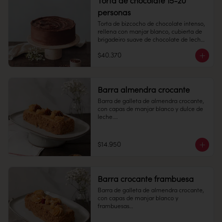
Torta de chocolate 15-20
personas
Congelado: Mantener a -18 °C. 
Duración: 6 meses. Una vez 
Torta de bizcocho de chocolate intenso, 
descongelado mantener refrigerado.

rellena con manjar blanco, cubierta de 
brigadeiro suave de chocolate de leche.

Refrigerado: Mantener entre 3-5 °C. 
Duración: 10 días refrigerada.
$40.370
15-20 personas

Alto: 7 cm, Diámetro 20 cm

Peso: 2.340 gr

Barra almendra crocante
Barra de galleta de almendra crocante, 
Congelado: Mantener a -18 °C. 
con capas de manjar blanco y dulce de 
Duración: 6 meses. Una vez 
leche.

descongelado mantener refrigerado.

6 personas

Refrigerado: Mantener entre 3-5 °C. 
Duración: 10 días refrigerada.
$14.950
Largo: 20 cm, Ancho: 7 cm

Peso: 753 gr

Barra crocante frambuesa
Congelado: Mantener a -18 °C. 
Barra de galleta de almendra crocante, 
Duración: 6 meses. Una vez 
con capas de manjar blanco y 
descongelado mantener refrigerado.

frambuesas

Refrigerado: Mantener entre 3-5 °C. 