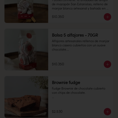
1 Bolsa contiene: 10 unidades de alfajor 
de mazapán San Estanislao, relleno de 
manjar blanco artesanal y bañado en 
chocolate bitter.

$10.350
Conservación: Mantener sellado en un 
lugar fresco y seco , entre 10-18 °C, 65% 
humedad.

Duración: 30 días.
Bolsa 5 alfajores - 70GR
Alfajores artesanales rellenos de manjar 
blanco casero cubiertos con un suave 
chocolate.

Perfectos para regalar y disfrutar.

Conservación: Mantener refrigeradas 
$10.350
entre 4°C y 10°C

Vida útil: 30 dias
Brownie fudge
Fudge Brownie de chocolate cubierto 
con chips de chocolate. 

$2.530