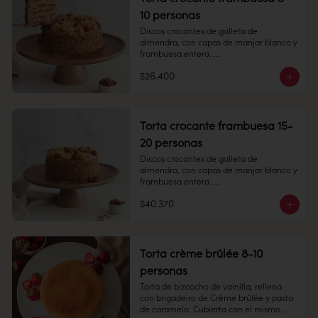
Duración: 45 días. Una vez 
10 personas
descongelado mantener refrigerado.

Refrigerado: Mantener entre 3-5 °C. 
Discos crocantes de galleta de 
Duración: 10 días refrigerada.
almendra, con capas de manjar blanco y 
frambuesa entera. 

$26.400
8-10 personas

Alto 8 cm, Diámetro: 14 cm

Torta crocante frambuesa 15-
Peso: 1.505 gr

20 personas
Discos crocantes de galleta de 
almendra, con capas de manjar blanco y 
Producto congelado: mantener a -18 °c. 
frambuesa entera. 

Duración: 6 meses. Una vez 
descongelado mantener refrigerado. 
$40.370
15 -20 personas

sacar a temperatura ambiente 30 
minutos antes de consumir.

Alto: 8 cm, Diámetro: 22 cm

Refrigerado: Mantener entre 3-5 °c. 
Torta crème brûlée 8-10
Duración: 10 días refrigerada.
personas
Peso: 1.505 gr

Torta de bizcocho de vainilla, rellena 
con brigadeiro de Crème brûlée y pasta 
Congelado: Mantener a -18 °C. 
de caramelo. Cubierta con el mismo 