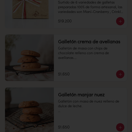
Surtido de 6 variedades de galletas  
Duración: 15 días.
preparadas 100% de forma artesanal, las 
variedades son Maní-Cranberry , Crinkle 
Conservación: Mantener sellado en un 
de Chocolate, Mini Alfajores, Almendras, 
lugar fresco y seco , entre 10-18 °C, 65% 
$19.200
Toffe y Avena Chips.

humedad.

Galletón crema de avellanas
Galletón de masa con chips de 
Duración: 10 días.
chocolate relleno con crema de 
avellanas.

Conservación: Mantener sellado en un 
lugar fresco y seco , entre 10-18 °C, 65% 
humedad.

$1.650
Duración: 15 días.
Galletón manjar nuez
Galletón con masa de nuez relleno de 
dulce de leche.

1 unidad

$1.650