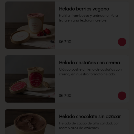
Alérgenos: No contiene gluten.
Duración: 10 días.
Helado berries vegano
Conservación: Mantener sellado en un 
Frutilla, frambuesa y arándano. Pura 
lugar fresco y seco , entre 10-18 °C, 65% 
fruta en una textura increíble. 

humedad.

Pote 16 oz

Conservación: Mantener congelado a 
$6.700
-18 °C.

Alérgenos: Apto para intolerantes a la 
Duración: 10 días.
lactosa, veganos y no contiene gluten.
Helado castañas con crema
Clásico postre chileno de castañas con 
crema, en nuestro formato helado. 

Pote 16 oz

Conservación: Mantener congelado a 
$6.700
-18 °C.
Helado chocolate sin azúcar
Helado de cacao de alta calidad, con 
reemplazos de azúcares.
