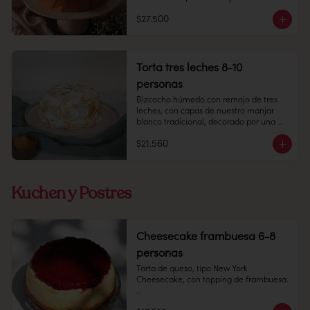
Duración: 10 días refrigerada.
8-10 personas

$27.500
Alto: 5 cm, Diámetro 15 cm

Refrigerado: Mantener entre 3-5 °C. 
Duración: 10 días refrigerada.

Alérgenos: sin gluten (no certificada)
Torta tres leches 8-10
personas
Bizcocho húmedo con remojo de tres 
leches, con capas de nuestro manjar 
blanco tradicional, decorado por una 
capa de merengue italiano.

$21.560
8-10 personas.

Peso: 1.100 grs.

Kuchen y Postres
Producto congelado: mantener a -18 °c. 
Duración: 6 meses. Una vez 
Cheesecake frambuesa 6-8
descongelado mantener refrigerado. 
personas
sacar a temperatura ambiente 30 
minutos antes de consumir.

Tarta de queso, tipo New York 
Cheesecake, con topping de frambuesa.

Refrigerado: Mantener entre 3-5 °c. 
Duración: 10 días refrigerada.
6-8 personas
