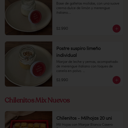
Base de galletas molidas, con una suave 
crema dulce de limón y merengue 
italiano.

Pote 

145cc

$2.990
Conservación: Mantener congelado a 
-18 °C. Duración congelado: 6 meses
Postre suspiro limeño
individual
Manjar de leche y yemas, acompañado 
de merengue italiano con toques de 
canela en polvo. 

$2.990
Pote 145 cc.

Conservación: Mantener congelado a 
-18 °C. Duracion: 6 meses
Chilenitos Mix Nuevos
Chilenitos - Milhojas 20 uni
Mil Hojas con Manjar Blanco Casero
