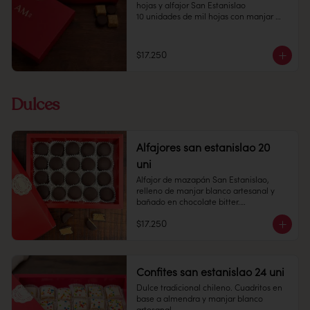
lugar fresco y seco, entre 10 y 18 °C, con 
hojas y alfajor San Estanislao 

65% de humedad.

10 unidades de mil hojas con manjar 
Duración: 10 días
blanco casero

10 unidades de alfajor con chocolate 
fino relleno con masa de almendra y 
$17.250
manjar blanco

Conservación: Mantener sellado en un 
lugar fresco y seco, entre 10 y 18 °C, con 
Dulces
65% de humedad.

Duración: 10 días
Alfajores san estanislao 20
uni
Alfajor de mazapán San Estanislao, 
relleno de manjar blanco artesanal y 
bañado en chocolate bitter.

$17.250
Cantidad: 20 unidades

Conservación: Mantener sellado en un 
lugar fresco y seco , entre 10-18 °C, 65% 
humedad.

Duración: 30 días.
Confites san estanislao 24 uni
Dulce tradicional chileno. Cuadritos en 
base a almendra y manjar blanco 