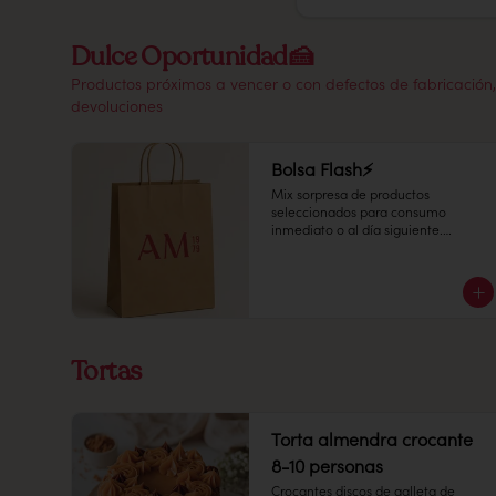
Dulce Oportunidad🍰
Productos próximos a vencer o con defectos de fabricación, 
devoluciones
Bolsa Flash⚡
Mix sorpresa de productos 
seleccionados para consumo 
inmediato o al día siguiente.

¡Disfruta una selección especial del 
día a un precio increíble!
Tortas
Torta almendra crocante
8-10 personas
Crocantes discos de galleta de 