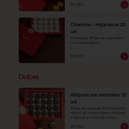
crocantes y relleno de manjar 
$17.250
blanco casero.

Cantidad: 20 unidades 

Conservación: Mantener sellado en 
un lugar fresco y seco, entre 10 y 18 
Chilenitos - Hojarascas 20
°C, con 65% de humedad.

uni
Duración: 10 días
Hojarascas: Alfajor de hoja relleno 
con manjar blanco.

Cantidad: 20 unidades

$17.250
Conservación: Mantener sellado en 
un lugar fresco y seco , entre 10-18 
°C, 65% humedad.

Dulces
Duración: 10 días.
Alfajores san estanislao 20
uni
Alfajor de mazapán San Estanislao, 
relleno de manjar blanco artesanal 
y bañado en chocolate bitter.

$17.250
Cantidad: 20 unidades
