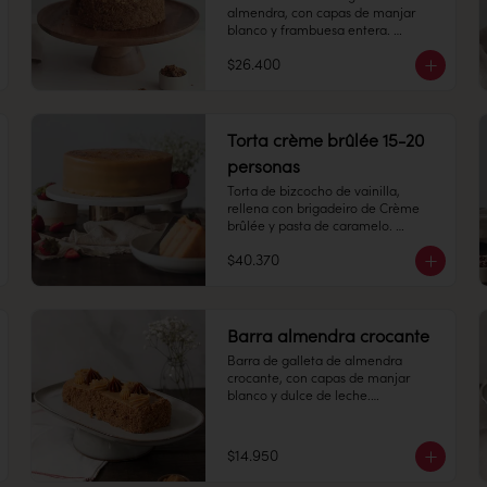
almendra, con capas de manjar 
blanco y frambuesa entera. 

$26.400
8-10 personas

Alto 8 cm, Diámetro: 14 cm

Torta crème brûlée 15-20
Peso: 1.505 gr

personas
Torta de bizcocho de vainilla, 
rellena con brigadeiro de Crème 
Producto congelado: mantener a 
brûlée y pasta de caramelo. 
-18 °c. Duración: 6 meses. Una vez 
Cubierta con el mismo brigadeiro y 
descongelado mantener 
$40.370
una capa de caramelo crocante 
refrigerado. sacar a temperatura 
arriba.

ambiente 30 minutos antes de 
consumir.

15 -20 personas

Alto: 7 cm, Diámetro: 22 cm

Barra almendra crocante
Refrigerado: Mantener entre 3-5 °c. 
Peso: 2.403 gr

Duración: 10 días refrigerada.
Barra de galleta de almendra 
crocante, con capas de manjar 
Congelado: Mantener a -18 °C. 
blanco y dulce de leche.

Duración: 45 días. Una vez 
descongelado mantener 
6 personas

refrigerado.

Refrigerado: Mantener entre 3-5 °C. 
$14.950
Largo: 20 cm, Ancho: 7 cm

Duración: 10 días refrigerada.