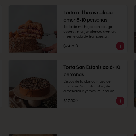
Peso: 753 gr

Torta mil hojas caluga
Congelado: Mantener a -18 °C. 
amor 8-10 personas
Duración: 6 meses. Una vez 
Torta de mil hojas con caluga 
descongelado mantener 
casera , manjar blanco, crema y 
refrigerado.

mermelada de frambuesa

Refrigerado: Mantener entre 3-5 °C. 
$24.750
Duración: 10 días refrigerada.
8-10 personas

Alto: 5 cm, Diámetro: 14 cm

Torta San Estanislao 8- 10
Peso: 858 gr

personas
Congelado: Mantener a -18 °C. 
Discos de la clásica masa de 
Duración: 6 meses. Una vez 
mazapán San Estanislao, de 
descongelado mantener 
almendras y yemas, rellena de 
refrigerado.

capas de manjar blanco.  

$27.500
8-10 personas

Refrigerado: Mantener entre 3-5 °C. 
Alto: 5 cm, Diámetro 15 cm

Duración: 10 días refrigerada.
Refrigerado: Mantener entre 3-5 °C. 
Duración: 10 días refrigerada.

Alérgenos: sin gluten (no 
certificada)