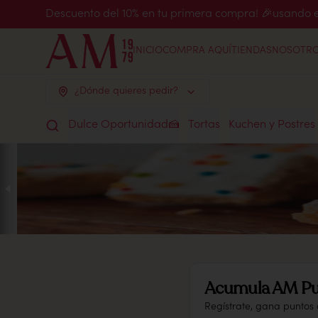
Descuento del 10% en tu primera compra! 🎉usand
INICIO
COMPRA AQUÍ
TIENDAS
NOSOTR
¿Dónde quieres pedir?
Dulce Oportunidad🍰
Tortas
Kuchen y Postres
Acumula
AM Pu
Regístrate, gana puntos