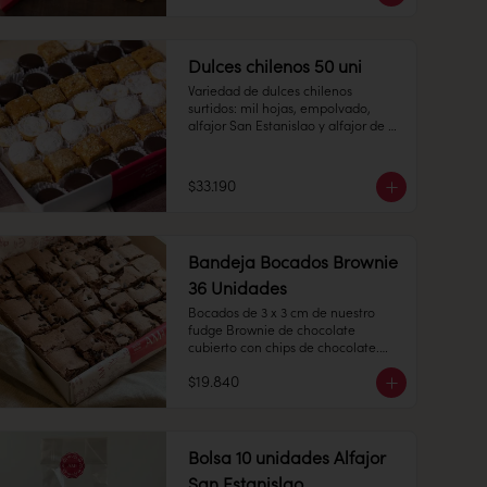
manjar. 

12 unidades de Manzanas y Peras: 
masa de almendra con forma de 
manzana o pera pintadas de 
Dulces chilenos 50 uni
colores

Variedad de dulces chilenos 
Cantidad: 24 unidades

surtidos: mil hojas, empolvado, 
alfajor San Estanislao y alfajor de 
Conservación: Mantener sellado en 
hojarasca, todo con nuestro clásico 
un lugar fresco y seco , entre 10-18 
manjar blanco.

°C, 65% humedad.

$33.190
Duración: 10 días.
Hojarasca: alfajor de hoja relleno 
con manjar blanco. 

Bandeja Bocados Brownie
36 Unidades
Bocados de 3 x 3 cm de nuestro 
Mil hojas: Pastel cuadrado de 
fudge Brownie de chocolate 
milhojas con manjar blanco. 

cubierto con chips de chocolate.

$19.840
36 unidades.

Empolvado: alfajor de bizcocho 
Conservación: Mantener sellado en 
suave con manjar blanco en su 
un lugar fresco y seco , entre 10-18 
interior, espolvoreado de azúcar flor.

°C, 65% humedad.
Bolsa 10 unidades Alfajor
San Estanislao