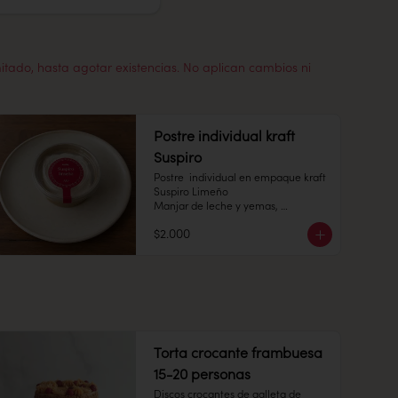
mitado, hasta agotar existencias. No aplican cambios ni
Postre individual kraft
Suspiro
Postre  individual en empaque kraft 
Suspiro Limeño

Manjar de leche y yemas, 
acompañado de merengue italiano 
$2.000
con toques de canela en polvo.

Pote 145 cc.

Conservación: Mantener congelado 
a -18 °C. Duracion: 6 meses 

Refrigerado : 7 Dias
Torta crocante frambuesa
15-20 personas
Discos crocantes de galleta de 