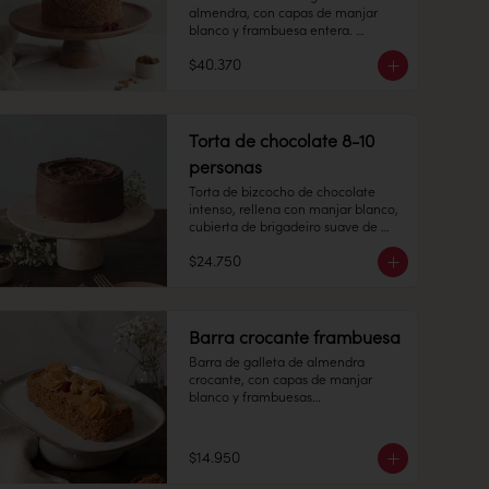
almendra, con capas de manjar 
blanco y frambuesa entera. 

$40.370
15 -20 personas

Alto: 8 cm, Diámetro: 22 cm

Torta de chocolate 8-10
personas
Peso: 1.505 gr

Torta de bizcocho de chocolate 
intenso, rellena con manjar blanco, 
Congelado: Mantener a -18 °C. 
cubierta de brigadeiro suave de 
Duración: 6 meses. Una vez 
chocolate de leche.

descongelado mantener 
$24.750
refrigerado.

8-10 personas

Alto: 7 cm, Diámetro: 14 cm

Refrigerado: Mantener entre 3-5 °C. 
Barra crocante frambuesa
Duración: 7 días refrigerada.
Peso: 1.175 gr

Barra de galleta de almendra 
crocante, con capas de manjar 
Congelado: Mantener a -18 °C. 
blanco y frambuesas

Duración: 6 meses. Una vez 
descongelado mantener 
6 personas

refrigerado.

$14.950
Largo: 20 cm, Ancho: 7 cm

Refrigerado: Mantener entre 3-5 °C. 