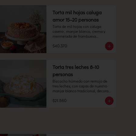
Duración: 10 días refrigerada.
Peso: 753 gr

Torta mil hojas caluga
Congelado: Mantener a -18 °C. 
Duración: 6 meses. Una vez 
amor 15-20 personas
descongelado mantener 
Torta de mil hojas con caluga 
refrigerado.

casera , manjar blanco, crema y 
mermelada de frambuesa

Refrigerado: Mantener entre 3-5 °C. 
$40.370
15-20 personas

Duración: 10 días refrigerada.
Alto: 6 cm, Diámetro: 22 cm

Peso: 2.280 gr

Torta tres leches 8-10
personas
Congelado: Mantener a -18 °C. 
Duración: 6 meses. Una vez 
Bizcocho húmedo con remojo de 
descongelado mantener 
tres leches, con capas de nuestro 
refrigerado.

manjar blanco tradicional, decorado 
por una capa de merengue italiano.

Refrigerado: Mantener entre 3-5 °C. 
$21.560
Duración: 10 días refrigerada.
8-10 personas.

Peso: 1.100 grs.

Producto congelado: mantener a 