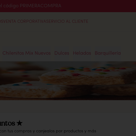
o el código PRIMERACOMPRA
OS
VENTA CORPORATIVA
SERVICIO AL CLIENTE
Chilenitos Mix Nuevos
Dulces
Helados
Barquillería
ntos ★
 con tus compras y canjealos por productos y más