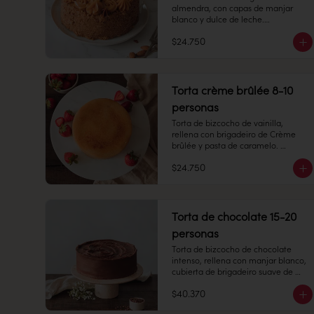
almendra, con capas de manjar 
blanco y dulce de leche.

$24.750
8 -10 personas 

Alto: 8 cm, Diámetro: 14 cm

Peso: 1.505 gr

Congelado: Mantener a -18 °C. 
Torta crème brûlée 8-10
Duración: 45 días. Una vez 
personas
descongelado mantener 
refrigerado.

Torta de bizcocho de vainilla, 
Refrigerado: Mantener entre 3-5 °C. 
rellena con brigadeiro de Crème 
Duración: 10 días refrigerada.
brûlée y pasta de caramelo. 
Cubierta con el mismo brigadeiro y 
$24.750
una capa de caramelo crocante 
arriba.

8 -10 personas

Torta de chocolate 15-20
Alto: 7 cm, Diámetro: 14 cm

personas
Peso: 1.267 gr

Torta de bizcocho de chocolate 
intenso, rellena con manjar blanco, 
Congelado: Mantener a -18 °C. 
cubierta de brigadeiro suave de 
Duración: 6 meses. Una vez 
chocolate de leche.

descongelado mantener 
$40.370
refrigerado.

15-20 personas
