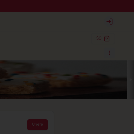
Login
$0
Únete