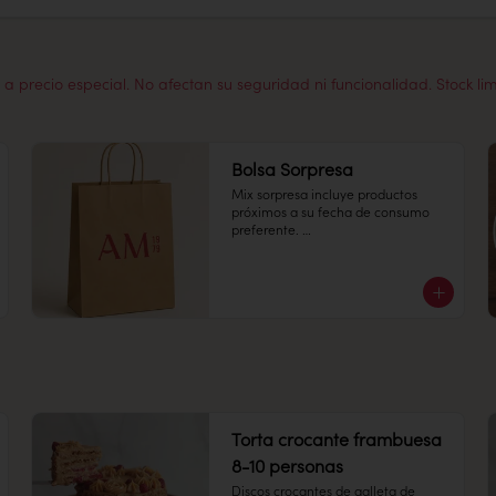
a precio especial. No afectan su seguridad ni funcionalidad. Stock li
Bolsa Sorpresa
Mix sorpresa incluye productos 
próximos a su fecha de consumo 
preferente. 

¡Disfruta una selección especial del 
día a un precio increíble!
Torta crocante frambuesa
8-10 personas
Discos crocantes de galleta de 